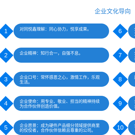
企业文化导向
对同悦鑫理解：同心协力，悦享成果。
1
6
企业精神：知行合一，自强不息。
2
7
企业口号：常怀感恩之心，激情工作，乐观
3
8
生活。
企业使命：用专业、敬业、担当的精神持续
4
9
为合作伙伴创造价值。
企业愿景：成为硬件产品细分领域提供商里
5
10
的佼佼者，合作伙伴信赖且尊重的公司。