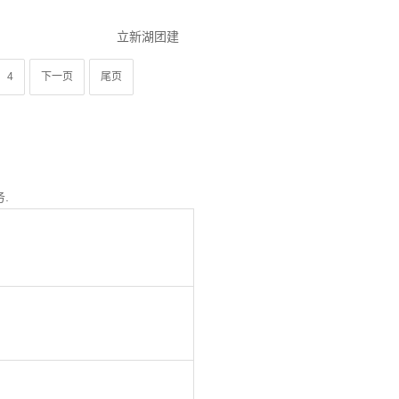
立新湖团建
4
下一页
尾页
.