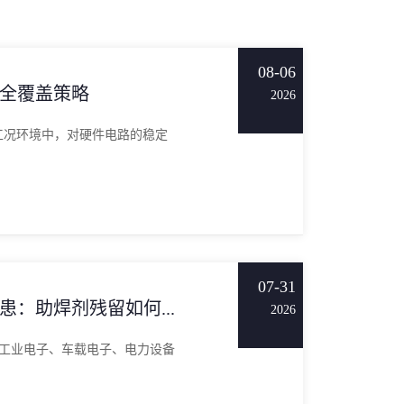
08-06
试全覆盖策略
2026
工况环境中，对硬件电路的稳定
07-31
患：助焊剂残留如何...
2026
是工业电子、车载电子、电力设备