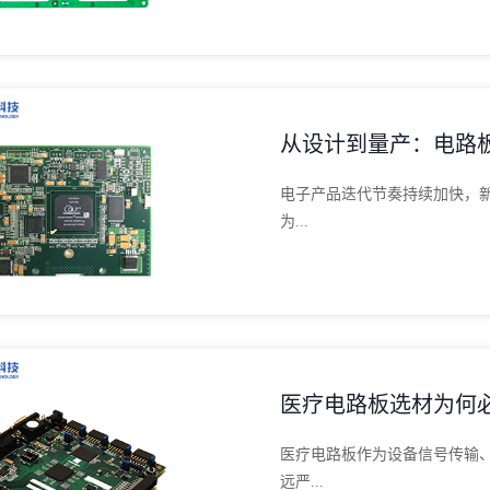
从设计到量产：电路板代
电子产品迭代节奏持续加快，新
为...
医疗电路板选材为何必须
医疗电路板作为设备信号传输
远严...