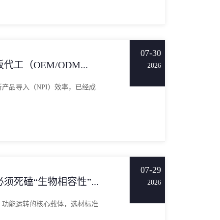
07-30
工（OEM/ODM...
2026
产品导入（NPI）效率，已经成
07-29
死磕“生物相容性”...
2026
、功能运转的核心载体，选材标准