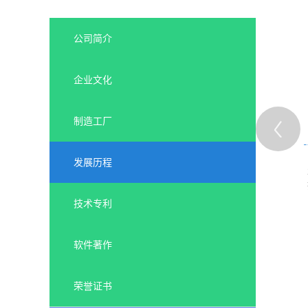
公司简介
企业文化
制造工厂
发展历程
2011年
2015年
深圳筹
投资5000万人民币，筹建
投资1亿人民币，筹建江苏
江西PCB生产基地
电路板生产基地
技术专利
软件著作
荣誉证书