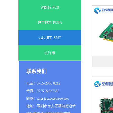
线路板-PCB
包工包料-PCBA
贴片加工-SMT
执行器
联系我们
电话：0755-2966 8212
传真：0755-22637585
邮箱：sales@successrrow.net
地址：深圳市宝安区福海街道新