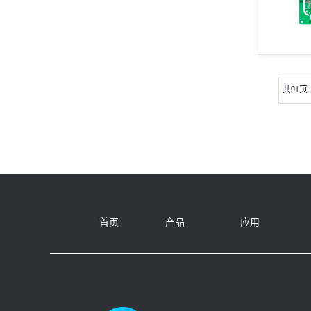
共91页
首页
产品
应用