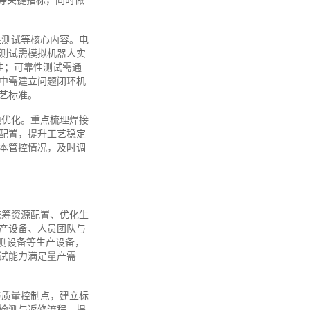
等关键指标，同时做
性测试等核心内容。电
测试需模拟机器人实
性；可靠性测试需通
中需建立问题闭环机
艺标准。
项优化。重点梳理焊接
配置，提升工艺稳定
本管控情况，及时调
统筹资源配置、优化生
产设备、人员团队与
检测设备等生产设备，
试能力满足量产需
与质量控制点，建立标
检测与返修流程，提