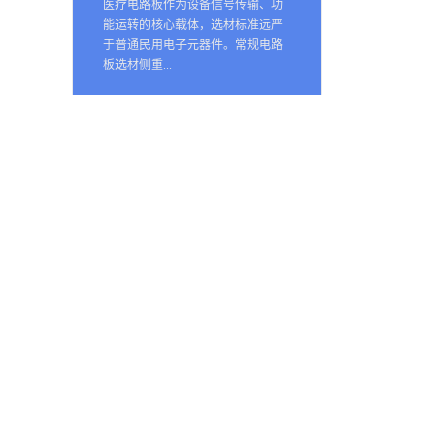
医疗电路板作为设备信号传输、功
能运转的核心载体，选材标准远严
于普通民用电子元器件。常规电路
板选材侧重...