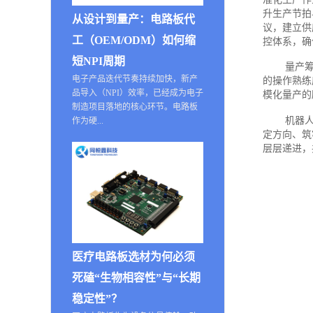
升生产节拍
从设计到量产：电路板代
议，建立供
工（OEM/ODM）如何缩
控体系，确
短NPI周期
量产
电子产品迭代节奏持续加快，新产
的操作熟练
品导入（NPI）效率，已经成为电子
模化量产的
制造项目落地的核心环节。电路板
机器
作为硬...
定方向、筑
层层递进，
医疗电路板选材为何必须
死磕“生物相容性”与“长期
稳定性”？