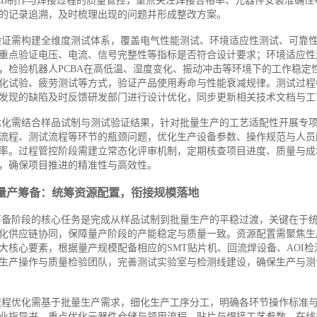
CB制作与焊接过程的质量管控，重点关注焊接合格率、元器件安装准确性
的记录追溯，及时梳理出现的问题并形成整改方案。
验证需构建全维度测试体系，覆盖电气性能测试、环境适应性测试、可靠
重点验证电压、电流、信号完整性等指标是否符合设计要求；环境适应性
，检验机器人PCBA在高低温、湿度变化、振动冲击等环境下的工作稳定
化试验、疲劳测试等方式，验证产品使用寿命与性能衰减规律。测试过程
发现的缺陷及时反馈研发部门进行设计优化，同步更新相关技术文档与工
优化需结合样品试制与测试验证结果，针对批量生产的工艺适配性开展专
流程、测试流程等环节的瓶颈问题，优化生产设备参数、操作规范与人员
率。过程管控阶段需建立常态化评审机制，定期核查项目进度、质量与成
，确保项目推进的精准性与高效性。
量产筹备：统筹资源配置，衔接规模落地
筹备阶段的核心任务是完成从样品试制到批量生产的平稳过渡，关键在于
化供应链协同，保障量产阶段的产能稳定与质量一致。资源配置需聚焦生
大核心要素，根据量产规模配备相应的SMT贴片机、回流焊设备、AOI
生产操作与质量检验团队，完善测试实验室与检测线建设，确保生产与测
流程优化需基于批量生产需求，细化生产工序分工，明确各环节操作标准
业指导书。重点优化元器件仓储与领用流程、贴片与焊接工艺参数、在线