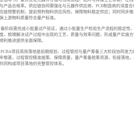
与产品合格率。供应链协同需强化与元器件供应商、PCB制造商的深度合
应链预警机制，提前预判物料供应风险，保障物料稳定供应；同时同步推
保上游物料质量符合量产标准。
筹备阶段需完成小批量试产验证，通过小批量生产检验生产流程的稳定性
度，梳理解决试产过程中出现的工艺、质量与效率问题，形成量产实施方
顺利推进提供全面保障。
人PCBA项目高效落地是前期规划、过程管控与量产筹备三大阶段协同发力
牢根基，过程管控精准施策、保障质量，量产筹备统筹资源、衔接落地，
共同构成项目落地的完整管控体系。