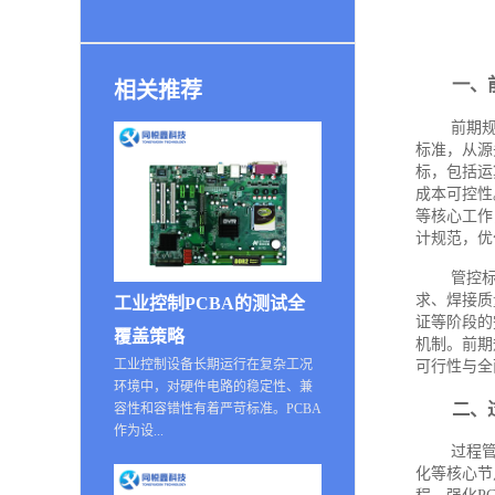
一、
相关推荐
前期
标准，从源
标，包括运
成本可控性
等核心工作
计规范，优
管控
求、焊接质
工业控制PCBA的测试全
证等阶段的
覆盖策略
机制。前期
工业控制设备长期运行在复杂工况
可行性与全
环境中，对硬件电路的稳定性、兼
二、
容性和容错性有着严苛标准。PCBA
作为设...
过程
化等核心节