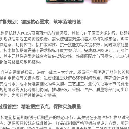
前期规划：锚定核心需求，筑牢落地根基
规划是机器人PCBA项目落地的前置保障，其核心在于厘清需求边界、搭建
头规避后期返工与资源浪费。需求梳理需聚焦机器人整机功能定位，明确P
算速率、功耗控制、接口兼容性、抗干扰能力等关键参数，同时兼顾批量
。技术框架搭建需基于需求指标开展方案论证，完成原理图设计、元器件选
，其中元器件选型需综合考量供货稳定性、性能匹配度与可靠性，PCB布
化信号路径与散热结构。
标准制定需覆盖质量、进度与成本三大维度。质量标准需明确元器件检验规
量判定标准等关键内容；进度标准需拆解各环节时间节点，明确设计评审
完成时限；成本标准需细化物料采购、工艺加工、测试认证等环节的费用
规划阶段需强化跨部门协同，推动研发、采购、生产、质量等部门同步介
面性，为项目后续推进筑牢根基。
过程管控：精准把控节点，保障实施质量
管控是衔接前期规划与后期量产的核心环节，其关键在于精准把控样品试
点，确保项目按既定标准推进。样品试制需严格遵循前期设计方案，规范