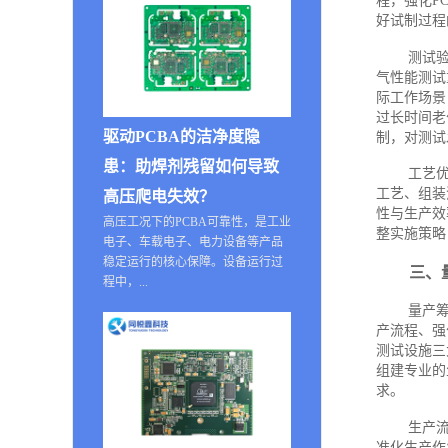
程，强化P
好试制过程
测试
气性能测试
际工作场景
过长时间老
驱动PCBA的洁净度隐
制，对测试
患：助焊剂残留如何导致
工艺
工艺、组装
高压爬电失效？
性与生产效
高压工况下的PCBA可靠性，是工业
整实施策略
电子、车载电子、电力设备等产品
稳定运行的核心保障。设备运行过
三、
程中，...
量产
产流程、强
测试设施三
组建专业的
求。
生产
准化生产作