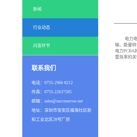
新闻
行业动态
电力
输、能量转
问答环节
电力PCB
置效率的关
联系我们
电话：0755-2966 8212
传真：0755-22637585
邮箱：sales@successrrow.net
地址：深圳市宝安区福海社区新
和工业北区28号厂房