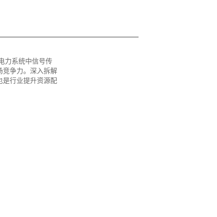
电力系统中信号传
场竞争力。深入拆解
也是行业提升资源配