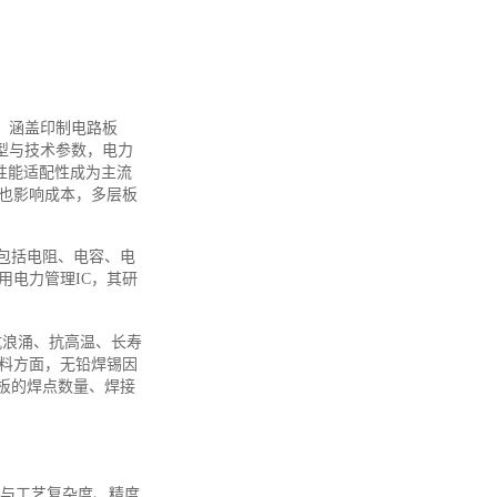
上，涵盖印制电路板
型与技术参数，电力
因性能适配性成为主流
也影响成本，多层板
包括电阻、电容、电
用电力管理IC，其研
抗浪涌、抗高温、长寿
料方面，无铅焊锡因
板的焊点数量、焊接
低与工艺复杂度、精度