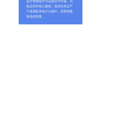
医疗电路板作为设备信号传输、功
能运转的核心载体，选材标准远严
于普通民用电子元器件。常规电路
板选材侧重...