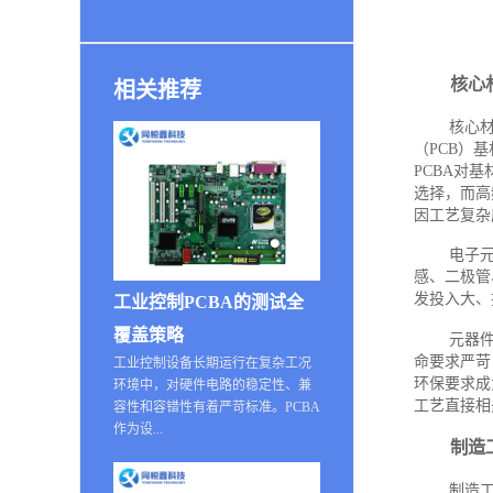
核心
相关推荐
核心材
（PCB）
PCBA对
选择，而高
因工艺复杂
电子
感、二极管
发投入大、
工业控制PCBA的测试全
覆盖策略
元器
命要求严苛
工业控制设备长期运行在复杂工况
环保要求成
环境中，对硬件电路的稳定性、兼
工艺直接相
容性和容错性有着严苛标准。PCBA
作为设...
制造
制造