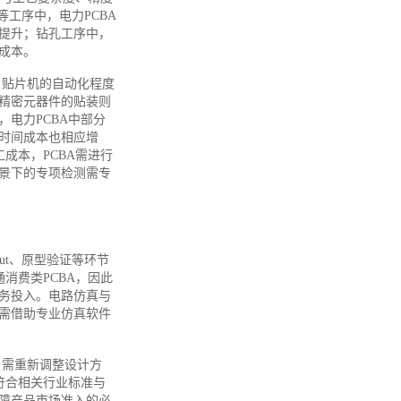
工序中，电力PCBA
提升；钻孔工序中，
成本。
，贴片机的自动化程度
精密元器件的贴装则
电力PCBA中部分
时间成本也相应增
成本，PCBA需进行
景下的专项检测需专
ut、原型验证等环节
消费类PCBA，因此
务投入。电路仿真与
需借助专业仿真软件
，需重新调整设计方
符合相关行业标准与
障产品市场准入的必