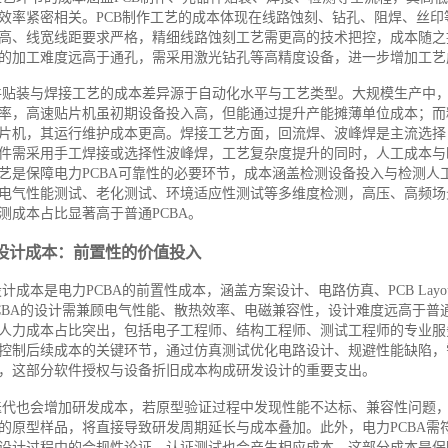
效率紧密相关。PCB制作工艺的成本体现在线路蚀刻、钻孔、阻焊、丝印等
高、线宽线距要求严格，精细线路蚀刻工艺需更高的技术把控，成本随之
的加工难度远高于通孔，需采用激光钻孔等高精度设备，进一步增加工艺
件贴装与焊接工艺的成本差异源于自动化水平与工艺类型。大规模生产中
率，高速贴片机虽初期设备投入高，但能通过提升产能摊薄单位成本；而
片机，其运行维护成本更高。焊接工艺方面，回流焊、波峰焊是主流选择，
件需采用手工焊接或选择性波峰焊，工艺复杂度提升的同时，人工成本与
艺是保障电力PCBA可靠性的必要环节，成本涵盖检测设备投入与检测人工
电气性能测试、老化测试、环境适应性测试等多维度检测，高压、高频场
测成本占比显著高于普通PCBA。
设计成本：前置性的价值投入
计成本是电力PCBA的前置性成本，涵盖方案设计、电路仿真、PCB Layo
CBA的设计需兼顾电气性能、散热效率、电磁兼容性，设计难度远高于普通
人力成本占比突出，包括电子工程师、结构工程师、测试工程师的专业服
控制后续成本的关键环节，通过仿真测试优化电路设计、规避性能缺陷，
，这部分软件授权与设备折旧成本构成研发设计的重要支出。
迭代也会增加研发成本，若原型验证过程中发现性能不达标、兼容性问题
的原型样品，将直接导致研发周期延长与成本叠加。此外，电力PCBA需
设计过程中的合规性论证、认证测试也会产生相应成本，这部分成本是保