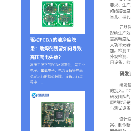
要求、生产
的线路密度
盲孔、埋孔
元器
影响生产效
需高精度贴
驱动PCBA的洁净度隐
大功率元器
患：助焊剂残留如何导致
加。检测工
外观检测、
高压爬电失效？
用设备，检
高压工况下的PCBA可靠性，是工业
电子、车载电子、电力设备等产品
研发
稳定运行的核心保障。设备运行过
程中，...
研发设
的投入。P
研发团队的
原型验证是
与测试设备
设计
案、制作新
安全规范，