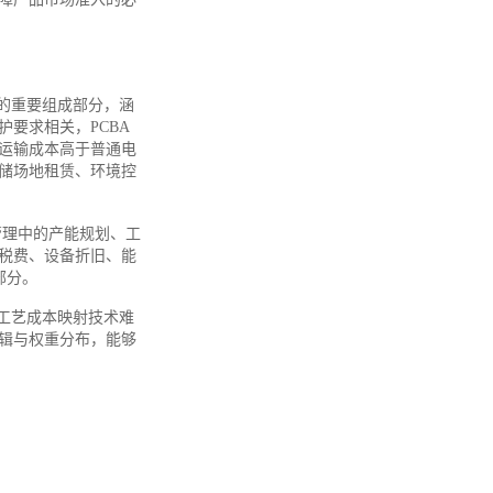
的重要组成部分，涵
要求相关，PCBA
运输成本高于普通电
储场地租赁、环境控
管理中的产能规划、工
税费、设备折旧、能
部分。
工艺成本映射技术难
辑与权重分布，能够