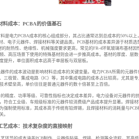
材料成本：PCBA的价值基石
料是电力PCBA成本的核心组成部分，其占比通常达到总成本的50%以
基材、电子元器件、焊接材料等关键品类。PCB基材的成本差异源于材质选
基材的耐热性、绝缘性、机械强度要求更高，常见的FR-4环氧玻璃布基材
频、高压场景下使用的特殊基材则会进一步推高成本。基材的厚度、层数
度提升，单位面积成本远高于单层板与双层板。
元器件的成本波动是影响材料总成本的关键变量。电力PCBA所需的元器件
、三极管、集成电路（IC）等，其中集成电路的成本占比较高，尤其是专
技术壁垒高，单价往往是普通元器件的数十倍甚至上百倍。
件的精度、功率等级、可靠性指标也决定成本差异，电力设备对元器件的
，符合工业级、车规级标准的元器件较消费级产品成本提升显著。焊接材
为强制使用标准，其成本高于传统有铅焊锡，且焊接材料的消耗量与PCB
关。
工艺成本：技术复杂度的直接映射
工艺环节的成本涵盖PCB制作、元器件贴装、焊接、检测等全流程，其高