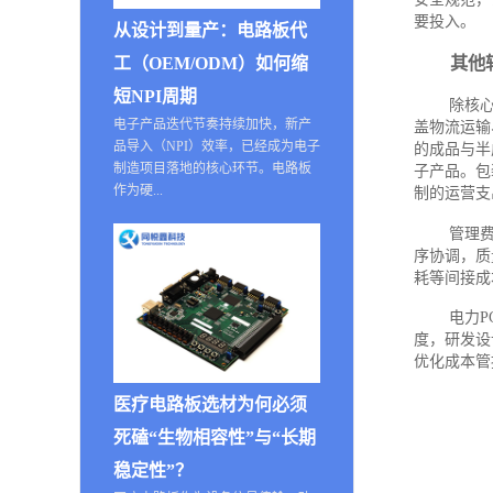
要投入。
从设计到量产：电路板代
其他
工（OEM/ODM）如何缩
短NPI周期
除核
电子产品迭代节奏持续加快，新产
盖物流运输
品导入（NPI）效率，已经成为电子
的成品与半
制造项目落地的核心环节。电路板
子产品。包
作为硬...
制的运营支
管理
序协调，质
耗等间接成
电力
度，研发设
优化成本管
医疗电路板选材为何必须
死磕“生物相容性”与“长期
稳定性”？