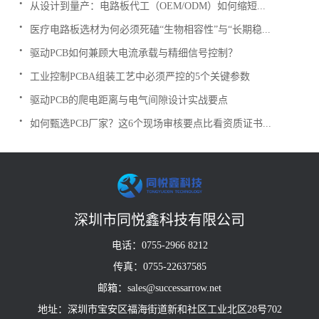
从设计到量产：电路板代工（OEM/ODM）如何缩短...
.
医疗电路板选材为何必须死磕“生物相容性”与“长期稳...
.
驱动PCB如何兼顾大电流承载与精细信号控制？
.
工业控制PCBA组装工艺中必须严控的5个关键参数
.
驱动PCB的爬电距离与电气间隙设计实战要点
.
如何甄选PCB厂家？这6个现场审核要点比看资质证书...
深圳市同悦鑫科技有限公司
电话：0755-2966 8212
传真：0755-22637585
邮箱：sales@successarrow.net
地址：深圳市宝安区福海街道新和社区工业北区28号702