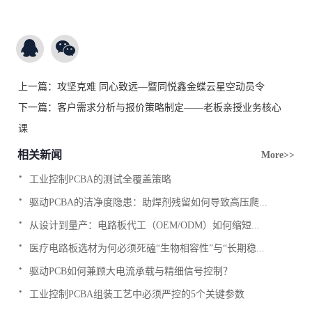
上一篇：
攻坚克难 同心致远—暨同悦鑫金蝶云星空动员令
下一篇：
客户需求分析与报价策略制定——老板亲授业务核心
课
相关新闻
More>>
.
工业控制PCBA的测试全覆盖策略
.
驱动PCBA的洁净度隐患：助焊剂残留如何导致高压爬...
.
从设计到量产：电路板代工（OEM/ODM）如何缩短...
.
医疗电路板选材为何必须死磕“生物相容性”与“长期稳...
.
驱动PCB如何兼顾大电流承载与精细信号控制？
.
工业控制PCBA组装工艺中必须严控的5个关键参数
.