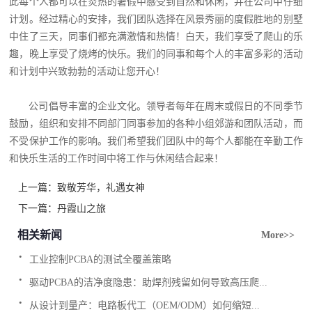
此每个人都可以在炎热的暑假中感受到自然和休闲，并在公司中仔细
计划。经过精心的安排，我们团队选择在风景秀丽的度假胜地的别墅
中住了三天，同事们都充满激情和热情！白天，我们享受了爬山的乐
趣，晚上享受了烧烤的快乐。我们的同事和每个人的丰富多彩的活动
和计划中兴致勃勃的活动让您开心！
公司倡导丰富的企业文化。领导者每年在周末或假日的不同季节
鼓励，组织和安排不同部门同事参加的各种小组郊游和团队活动，而
不受保护工作的影响。我们希望我们团队中的每个人都能在辛勤工作
和快乐生活的工作时间中将工作与休闲结合起来！
上一篇：
致敬芳华，礼遇女神
下一篇：
丹霞山之旅
相关新闻
More>>
.
工业控制PCBA的测试全覆盖策略
.
驱动PCBA的洁净度隐患：助焊剂残留如何导致高压爬...
.
从设计到量产：电路板代工（OEM/ODM）如何缩短...