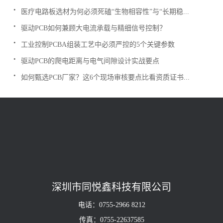
.
医疗电路板选材为何必须死磕“生物相容性”与“长期稳...
.
驱动PCB如何兼顾大电流承载与精细信号控制？
.
工业控制PCBA组装工艺中必须严控的5个关键参数
.
驱动PCB的爬电距离与电气间隙设计实战要点
.
如何甄选PCB厂家？这6个现场审核要点比看资质证书...
深圳市同悦鑫科技有限公司
电话：0755-2966 8212
传真：0755-22637585