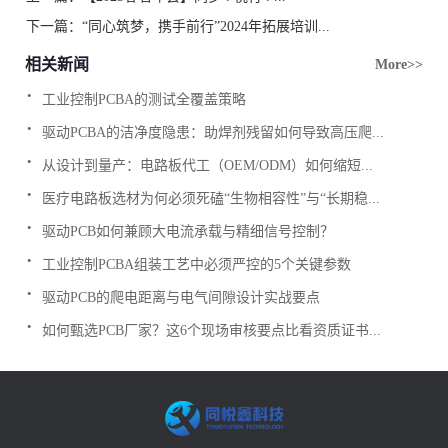
下一篇：
“同心筑梦，携手前行”2024年拓展培训...
相关新闻
More>>
.
工业控制PCBA的测试全覆盖策略
.
驱动PCBA的洁净度隐患：助焊剂残留如何导致高压爬...
.
从设计到量产：电路板代工（OEM/ODM）如何缩短...
.
医疗电路板选材为何必须死磕“生物相容性”与“长期稳...
.
驱动PCB如何兼顾大电流承载与精细信号控制？
.
工业控制PCBA组装工艺中必须严控的5个关键参数
.
驱动PCB的爬电距离与电气间隙设计实战要点
.
如何甄选PCB厂家？这6个现场审核要点比看资质证书...