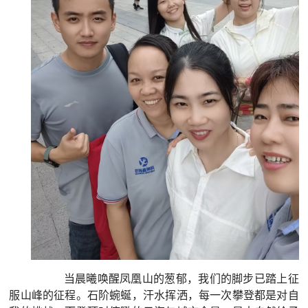
当晨曦唤醒凤凰山的葱郁，我们的脚步已踏上征
服山峰的征程。石阶蜿蜒，汗水挥洒，每一次攀登都是对自