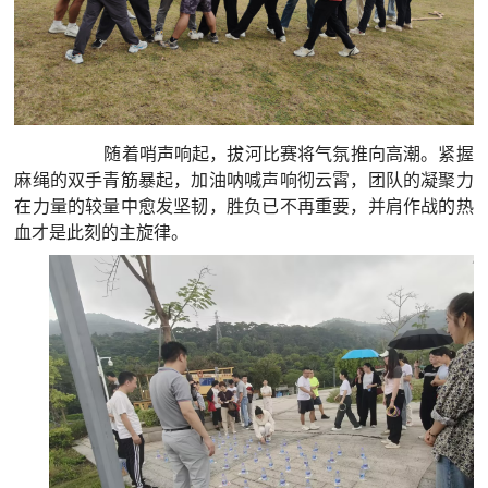
随着哨声响起，拔河比赛将气氛推向高潮。紧握
麻绳的双手青筋暴起，加油呐喊声响彻云霄，团队的凝聚力
在力量的较量中愈发坚韧，胜负已不再重要，并肩作战的热
血才是此刻的主旋律。