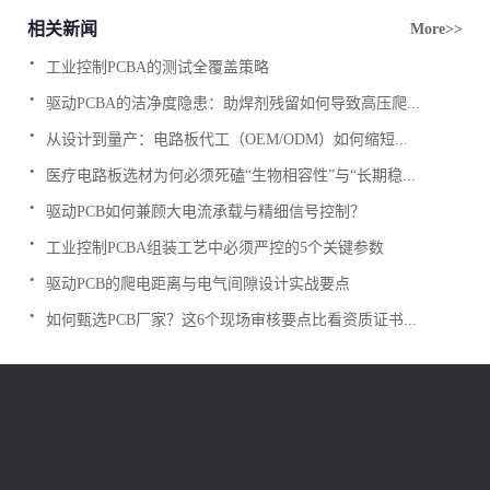
相关新闻
More>>
.
工业控制PCBA的测试全覆盖策略
.
驱动PCBA的洁净度隐患：助焊剂残留如何导致高压爬...
.
从设计到量产：电路板代工（OEM/ODM）如何缩短...
.
医疗电路板选材为何必须死磕“生物相容性”与“长期稳...
.
驱动PCB如何兼顾大电流承载与精细信号控制？
.
工业控制PCBA组装工艺中必须严控的5个关键参数
.
驱动PCB的爬电距离与电气间隙设计实战要点
.
如何甄选PCB厂家？这6个现场审核要点比看资质证书...