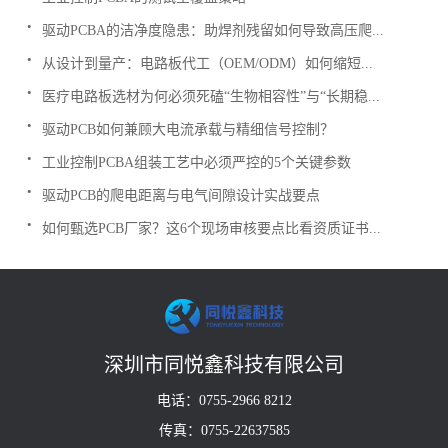
.
驱动PCBA的洁净度隐患：助焊剂残留如何导致高压爬...
.
从设计到量产：电路板代工（OEM/ODM）如何缩短...
.
医疗电路板选材为何必须死磕“生物相容性”与“长期稳...
.
驱动PCB如何兼顾大电流承载与精细信号控制？
.
工业控制PCBA组装工艺中必须严控的5个关键参数
.
驱动PCB的爬电距离与电气间隙设计实战要点
.
如何甄选PCB厂家？这6个现场审核要点比看资质证书...
深圳市同悦鑫科技有限公司
电话：0755-2966 8212
传真：0755-22637585