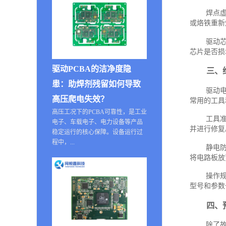
焊点
或烙铁重新
驱动
芯片是否损
驱动PCBA的洁净度隐
三、
患：助焊剂残留如何导致
驱动
高压爬电失效？
常用的工具
高压工况下的PCBA可靠性，是工业
工具
电子、车载电子、电力设备等产品
并进行修复
稳定运行的核心保障。设备运行过
程中，...
静电
将电路板放
操作
型号和参数
四、
除了