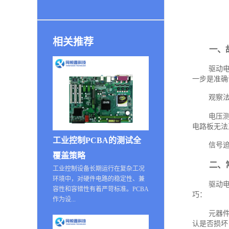
相关推荐
一、
驱动
一步是准确
观察
电压
电路板无法
工业控制PCBA的测试全
信号
覆盖策略
二、
工业控制设备长期运行在复杂工况
环境中，对硬件电路的稳定性、兼
驱动
容性和容错性有着严苛标准。PCBA
巧：
作为设...
元器
认是否损坏