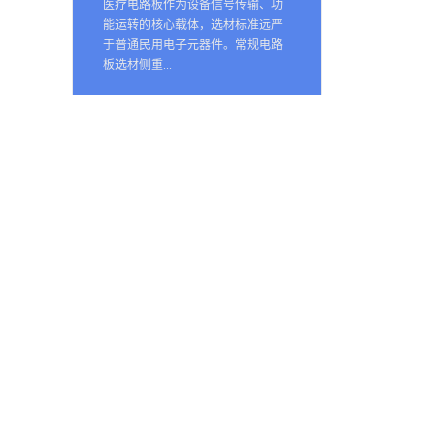
医疗电路板作为设备信号传输、功
能运转的核心载体，选材标准远严
于普通民用电子元器件。常规电路
板选材侧重...