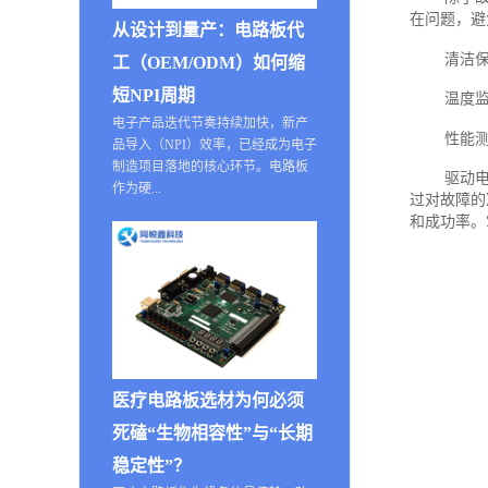
在问题，避
从设计到量产：电路板代
清洁
工（OEM/ODM）如何缩
短NPI周期
温度
电子产品迭代节奏持续加快，新产
性能
品导入（NPI）效率，已经成为电子
制造项目落地的核心环节。电路板
驱动
作为硬...
过对故障的
和成功率。
医疗电路板选材为何必须
死磕“生物相容性”与“长期
稳定性”？