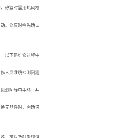
动。修复时需用热风枪
启动。修复时需先确认
骤。以下是维修过程中
维修人员准确检测问题
需佩戴防静电手环，并
更换元器件时，需确保
保养，可以及时发现潜