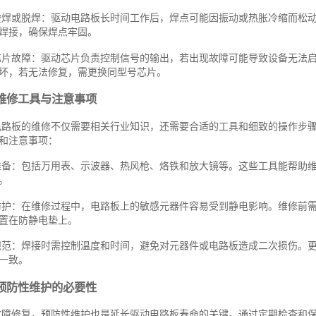
虚焊或脱焊：驱动电路板长时间工作后，焊点可能因振动或热胀冷缩而松
焊接，确保焊点牢固。
芯片故障：驱动芯片负责控制信号的输出，若出现故障可能导致设备无法
坏，若无法修复，需更换同型号芯片。
维修工具与注意事项
电路板的维修不仅需要相关行业知识，还需要合适的工具和细致的操作步
和注意事项：
准备：包括万用表、示波器、热风枪、烙铁和放大镜等。这些工具能帮助
。
防护：在维修过程中，电路板上的敏感元器件容易受到静电影响。维修前
置在防静电垫上。
规范：焊接时需控制温度和时间，避免对元器件或电路板造成二次损伤。
一致。
预防性维护的必要性
故障修复，预防性维护也是延长驱动电路板寿命的关键。通过定期检查和