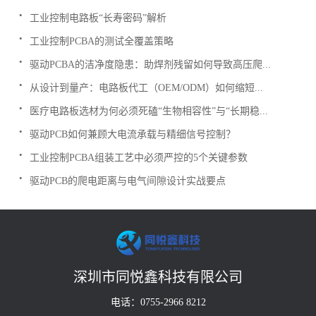
.
工业控制电路板“长寿密码”解析
.
工业控制PCBA的测试全覆盖策略
.
驱动PCBA的洁净度隐患：助焊剂残留如何导致高压爬...
.
从设计到量产：电路板代工（OEM/ODM）如何缩短...
.
医疗电路板选材为何必须死磕“生物相容性”与“长期稳...
.
驱动PCB如何兼顾大电流承载与精细信号控制？
.
工业控制PCBA组装工艺中必须严控的5个关键参数
.
驱动PCB的爬电距离与电气间隙设计实战要点
深圳市同悦鑫科技有限公司
电话：0755-2966 8212