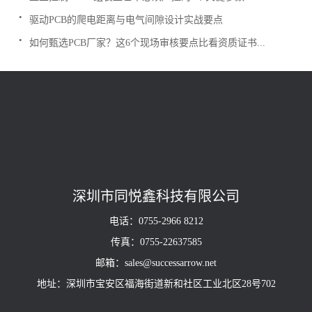
.
驱动PCB的爬电距离与电气间隙设计实战要点
.
如何甄选PCB厂家？这6个现场审核要点比看资质证书...
深圳市同悦鑫科技有限公司
电话：0755-2966 8212
传真：0755-22637585
邮箱：sales@successarrow.net
地址：深圳市宝安区福海街道新和社区工业北区28号702
©2019 深圳市同悦鑫科技有限公司 版权所有
备案号 : 粤ICP备19125956号-1
隐私政策
| 网站地图