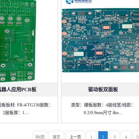
机器人应用PCB板
驱动板双面板
板材: FR-4/TG130层数：
类型：硬板层数：4层线宽/线距：
2层板厚：1....
0.2/0.9mm尺寸:&n...
共6页
首页
上一页
1
2
3
4
5