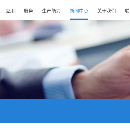
应用
服务
生产能力
新闻中心
关于我们
联