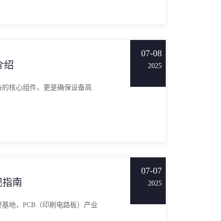
07-08
介绍
2025
备的核心组件，更是确保设备高
07-07
规指南
2025
基地，PCB（印刷电路板）产业