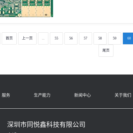
首页
上一页
...
55
56
57
58
59
60
尾页
服务
生产能力
新闻中心
关于我们
深圳市同悦鑫科技有限公司