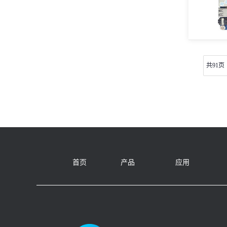
共91页
首页
产品
应用