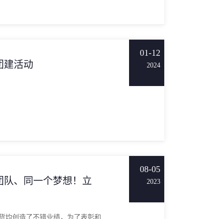
01-12
团建活动
2024
08-05
团队、同一个梦想！立
2023
出货均创造了不错业绩，为了表彰和