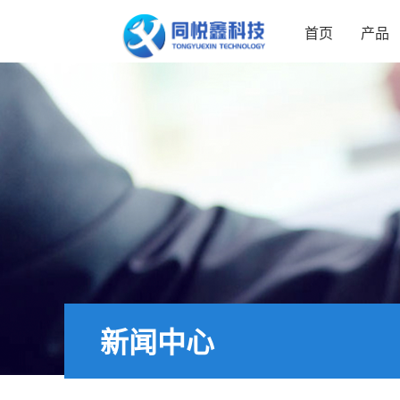
首页
产品
新闻中心