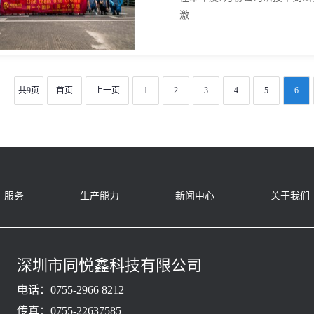
激...
共9页
首页
上一页
1
2
3
4
5
6
服务
生产能力
新闻中心
关于我们
深圳市同悦鑫科技有限公司
电话：0755-2966 8212
传真：0755-22637585