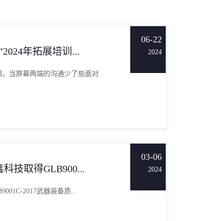
06-22
024年拓展培训...
2024
绷，当屏幕两端的沟通少了些面对
03-06
取得GLB900...
2024
1C-2017武器装备质...