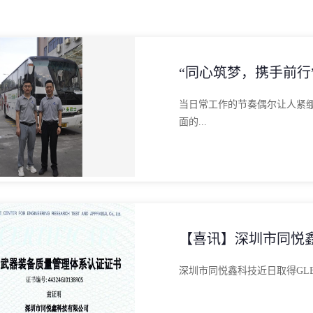
“同心筑梦，携手前行”2
当日常工作的节奏偶尔让人紧
面的...
【喜讯】深圳市同悦鑫科技
深圳市同悦鑫科技近日取得GLB900