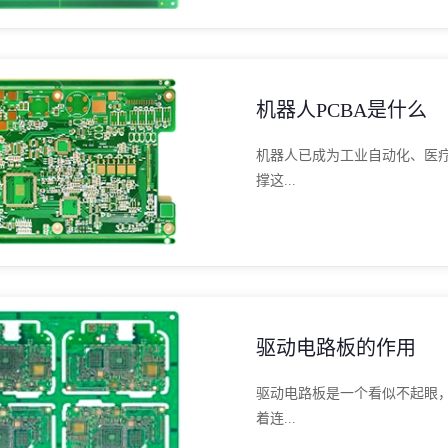
机器人PCBA是什么
机器人已成为工业自动化、医
撑这...
驱动电路板的作用
驱动电路板是一个看似不起眼
着连...