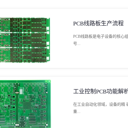
PCB线路板生产流程
PCB线路板是电子设备的核心
号...
工业控制PCB功能解
在工业自动化领域，设备的精 
重...