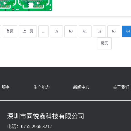
首页
上一页
...
59
60
61
62
63
64
尾页
服务
生产能力
新闻中心
关于我们
深圳市同悦鑫科技有限公司
电话：0755-2966 8212