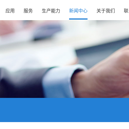
应用
服务
生产能力
新闻中心
关于我们
联