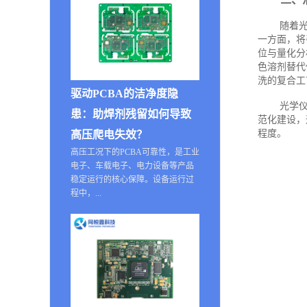
随着
一方面，将
位与量化分
色溶剂替代
洗的复合工
驱动PCBA的洁净度隐
光学
患：助焊剂残留如何导致
范化建设，
程度。
高压爬电失效？
高压工况下的PCBA可靠性，是工业
电子、车载电子、电力设备等产品
稳定运行的核心保障。设备运行过
程中，...