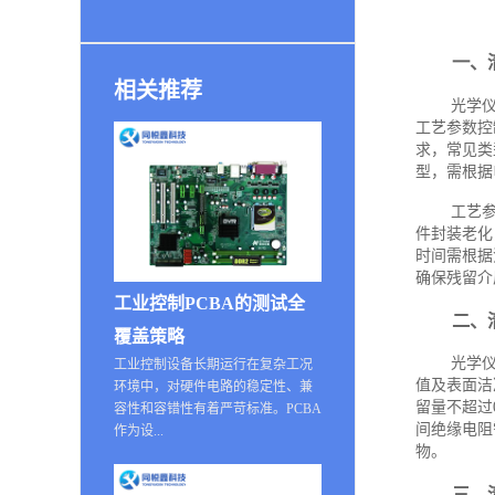
一、
相关推荐
光学
工艺参数控
求，常见类
型，需根据
工艺参
件封装老化
时间需根据
确保残留介
工业控制PCBA的测试全
二、
覆盖策略
光学
工业控制设备长期运行在复杂工况
值及表面洁
环境中，对硬件电路的稳定性、兼
留量不超过
容性和容错性有着严苛标准。PCBA
间绝缘电阻
作为设...
物。
三、