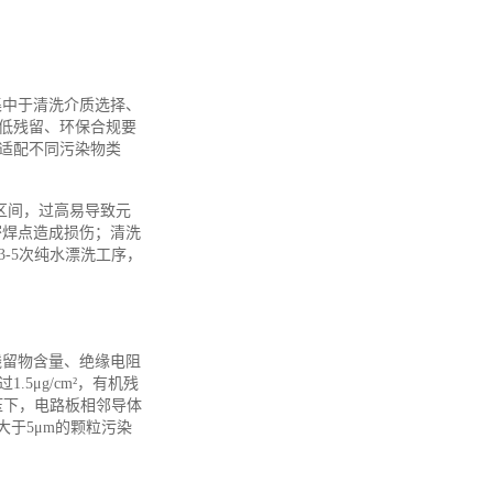
集中于清洗介质选择、
低残留、环保合规要
适配不同污染物类
℃区间，过高易导致元
精密焊点造成损伤；清洗
-5次纯水漂洗工序，
残留物含量、绝缘电阻
μg/cm²，有机残
电压下，电路板相邻导体
大于5μm的颗粒污染