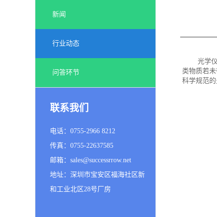
新闻
行业动态
光学
类物质若未
问答环节
科学规范的
联系我们
电话：0755-2966 8212
传真：0755-22637585
邮箱：sales@successrrow.net
地址：深圳市宝安区福海社区新
和工业北区28号厂房