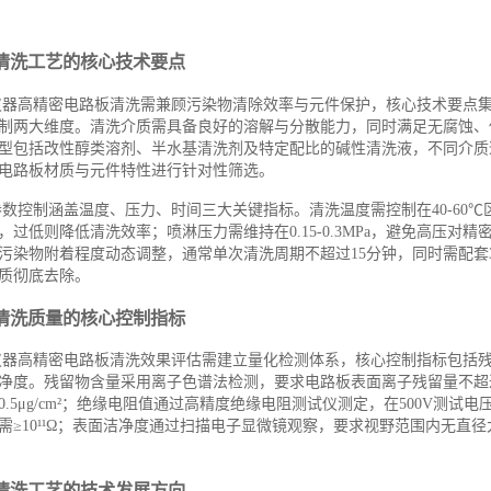
清洗工艺的核心技术要点
仪器高精密电路板清洗需兼顾污染物清除效率与元件保护，核心技术要点
制两大维度。清洗介质需具备良好的溶解与分散能力，同时满足无腐蚀、
型包括改性醇类溶剂、半水基清洗剂及特定配比的碱性清洗液，不同介质
电路板材质与元件特性进行针对性筛选。
数控制涵盖温度、压力、时间三大关键指标。清洗温度需控制在40-60
，过低则降低清洗效率；喷淋压力需维持在0.15-0.3MPa，避免高压对
污染物附着程度动态调整，通常单次清洗周期不超过15分钟，同时需配套3
质彻底去除。
清洗质量的核心控制指标
仪器高精密电路板清洗效果评估需建立量化检测体系，核心控制指标包括
净度。残留物含量采用离子色谱法检测，要求电路板表面离子残留量不超过1.5
0.5μg/cm²；绝缘电阻值通过高精度绝缘电阻测试仪测定，在500V测试
需≥10¹¹Ω；表面洁净度通过扫描电子显微镜观察，要求视野范围内无直径
清洗工艺的技术发展方向