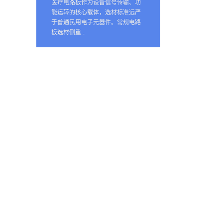
医疗电路板作为设备信号传输、功
能运转的核心载体，选材标准远严
于普通民用电子元器件。常规电路
板选材侧重...