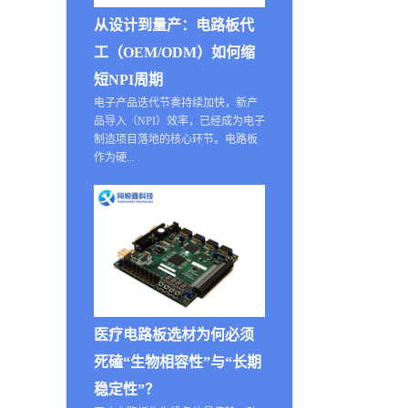
从设计到量产：电路板代
工（OEM/ODM）如何缩
短NPI周期
电子产品迭代节奏持续加快，新产
品导入（NPI）效率，已经成为电子
制造项目落地的核心环节。电路板
作为硬...
医疗电路板选材为何必须
死磕“生物相容性”与“长期
稳定性”？