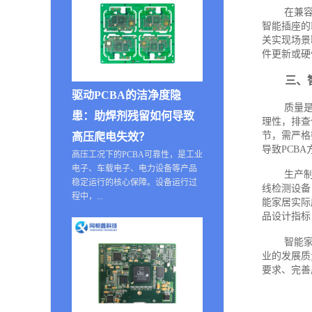
在兼
智能插座的
关实现场景
件更新或硬
三、
驱动PCBA的洁净度隐
质量
患：助焊剂残留如何导致
理性，排查
节，需严格
高压爬电失效？
导致PCB
高压工况下的PCBA可靠性，是工业
电子、车载电子、电力设备等产品
生产
稳定运行的核心保障。设备运行过
线检测设备
程中，...
能家居实际
品设计指标
智能家
业的发展质
要求、完善