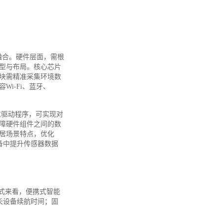
度融合。硬件层面，需根
型与布局。核心芯片
块需精准采集环境数
i-Fi、蓝牙、
过驱动程序，可实现对
障硬件组件之间的数
居场景特点，优化
备中提升传感器数据
式来看，便携式智能
长设备续航时间；固