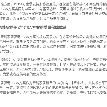
容性方面，PCBA方案需支持多协议通信，确保设备能够接入不同品牌的智
PCBA方案需同时兼容Wi-Fi与蓝牙协议，既可以通过手机APP直接控制
联动。此外，PCBA方案还需具备一定的扩展性，预留接口与硬件升级空
件扩展，为设备新增功能，延长产品生命周期。
智能家居驱动PCBA方案的质量保障体系
是智能家居驱动PCBA方案的核心竞争力。在方案设计阶段，需通过仿真测
信号干扰、散热不良等潜在问题，确保方案在不同环境条件下仍能稳定运
筛选符合行业标准的供应商，对元器件的性能、可靠性进行多轮检测，避
A方案故障。
制造过程中，需采用自动化贴片、焊接技术，提升PCBA组件的生产精度与
，实时监测焊接质量、元器件贴装位置，杜绝不良品流入下游环节。成品
应用场景，对PCBA方案的功能实现、数据传输速度、稳定性进行全面验
，为消费者提供可靠的使用体验。
居驱动PCBA方案作为智能家居设备的“大脑”与“神经中枢”，其技术水
量。未来，需持续加强PCBA方案的技术创新与质量管控，通过优化核心
质量保障体系，为智能家居设备提供更稳定、更高效、更智能的技术支撑