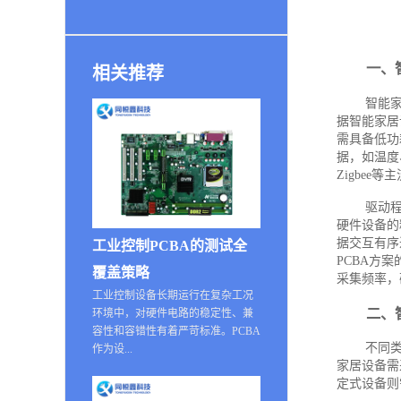
一、
相关推荐
智能家
据智能家居
需具备低功
据，如温度
Zigbe
驱动
硬件设备的
据交互有序
工业控制PCBA的测试全
PCBA方
覆盖策略
采集频率，
工业控制设备长期运行在复杂工况
二、
环境中，对硬件电路的稳定性、兼
容性和容错性有着严苛标准。PCBA
不同
作为设...
家居设备需
定式设备则