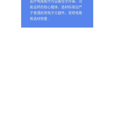
医疗电路板作为设备信号传输、功
能运转的核心载体，选材标准远严
于普通民用电子元器件。常规电路
板选材侧重...