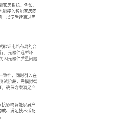
能家居系统。例如，
，也能接入智能家居网
间，以便后续通过固
试验证电路布局的合
行。元器件选型环
免因元器件质量问题
一致性，同时引入在
测试阶段，需模拟智
证，确保方案满足产
平直接影响智能家居产
构成、满足技术适配
。