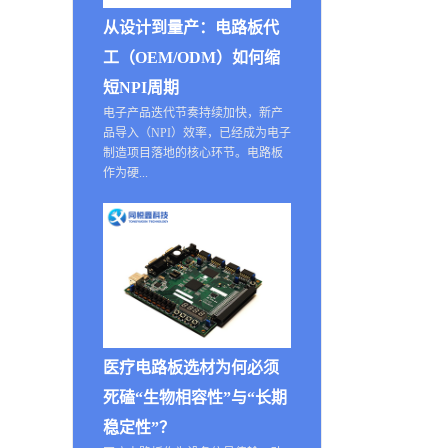
从设计到量产：电路板代
工（OEM/ODM）如何缩
短NPI周期
电子产品迭代节奏持续加快，新产
品导入（NPI）效率，已经成为电子
制造项目落地的核心环节。电路板
作为硬...
医疗电路板选材为何必须
死磕“生物相容性”与“长期
稳定性”？