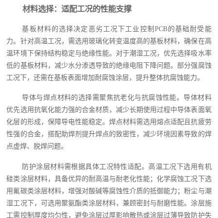
材料选择：适配工况的性能支撑
基板材料的选择决定恶劣工况下工业控制PCB的基础耐受能
力。针对高温工况，需选用玻璃化转变温度高的基板材料，确保在高
温环境下保持结构稳定与绝缘性能。对于潮湿工况，优先选择吸水率
低的基板材料，减少水分渗透导致的绝缘电阻下降问题。部分强腐蚀
工况下，还需在基板表面增加耐腐蚀涂层，提升整体抗腐蚀能力。
导体与焊点材料的选择需聚焦抗老化与抗腐蚀性能。导体材料
优先选用抗氧化能力强的合金材质，减少长期使用过程中导体表面氧
化层的形成，保障导电性能稳定。焊点材料需选用熔点适配且抗疲劳
性强的合金，搭配助焊剂提升焊点的致密性，减少环境因素导致的焊
点虚焊、脱焊问题。
防护涂层材料需根据具体工况特性适配。高温工况下选用有机
硅类涂层材料，具备优异的耐高温与耐老化性能；化学腐蚀工况下选
用氟碳类涂层材料，增强对酸碱等腐蚀性介质的抵御能力；粉尘与潮
湿工况下，可选用聚氨酯类涂层材料，兼顾密封与耐磨性能。涂层施
工需控制厚度均匀性，避免涂层过厚影响散热或涂层过薄导致防护失