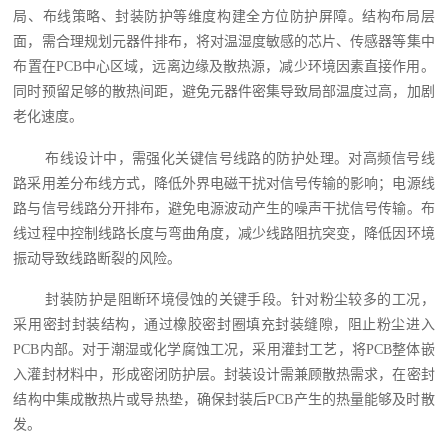
局、布线策略、封装防护等维度构建全方位防护屏障。结构布局层
面，需合理规划元器件排布，将对温湿度敏感的芯片、传感器等集中
布置在PCB中心区域，远离边缘及散热源，减少环境因素直接作用。
同时预留足够的散热间距，避免元器件密集导致局部温度过高，加剧
老化速度。
布线设计中，需强化关键信号线路的防护处理。对高频信号线
路采用差分布线方式，降低外界电磁干扰对信号传输的影响；电源线
路与信号线路分开排布，避免电源波动产生的噪声干扰信号传输。布
线过程中控制线路长度与弯曲角度，减少线路阻抗突变，降低因环境
振动导致线路断裂的风险。
封装防护是阻断环境侵蚀的关键手段。针对粉尘较多的工况，
采用密封封装结构，通过橡胶密封圈填充封装缝隙，阻止粉尘进入
PCB内部。对于潮湿或化学腐蚀工况，采用灌封工艺，将PCB整体嵌
入灌封材料中，形成密闭防护层。封装设计需兼顾散热需求，在密封
结构中集成散热片或导热垫，确保封装后PCB产生的热量能够及时散
发。