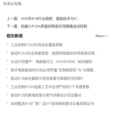
标准化发展。
上一篇：
2026年PCB行业趋势：载板技术与IC...
下一篇：
机器人PCBA质量控制是实现精确运动控制...
相关新闻
More>>
.
工业控制PCBA的测试全覆盖策略
.
驱动PCBA的洁净度隐患：助焊剂残留如何导致高压爬...
.
从设计到量产：电路板代工（OEM/ODM）如何缩短...
.
医疗电路板选材为何必须死磕“生物相容性”与“长期稳...
.
驱动PCB如何兼顾大电流承载与精细信号控制？
.
工业控制PCBA组装工艺中必须严控的5个关键参数
.
驱动PCB的爬电距离与电气间隙设计实战要点
.
如何甄选PCB厂家？这6个现场审核要点比看资质证书...