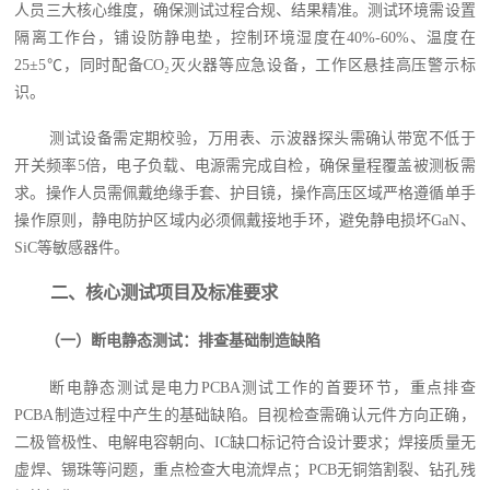
人员三大核心维度，确保测试过程合规、结果精准。测试环境需设置
隔离工作台，铺设防静电垫，控制环境湿度在40%-60%、温度在
25±5℃，同时配备CO₂灭火器等应急设备，工作区悬挂高压警示标
识。
测试设备需定期校验，万用表、示波器探头需确认带宽不低于
开关频率5倍，电子负载、电源需完成自检，确保量程覆盖被测板需
求。操作人员需佩戴绝缘手套、护目镜，操作高压区域严格遵循单手
操作原则，静电防护区域内必须佩戴接地手环，避免静电损坏GaN、
SiC等敏感器件。
二、核心测试项目及标准要求
（一）断电静态测试：排查基础制造缺陷
断电静态测试是电力PCBA测试工作的首要环节，重点排查
PCBA制造过程中产生的基础缺陷。目视检查需确认元件方向正确，
二极管极性、电解电容朝向、IC缺口标记符合设计要求；焊接质量无
虚焊、锡珠等问题，重点检查大电流焊点；PCB无铜箔割裂、钻孔残