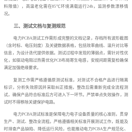
料限值），高温老化需在85℃环境满载运行24h，监测参数漂移情
况。
三、测试文档与复测规范
电力PCBA测试工作需形成完整的文档记录，存档所有波形截图
（含时标、电压刻度）及关键数据表格，包括效率曲线、温升对比等
信息，为设计迭代提供依据。测试过程中发现的薄弱点，需针对性优
化，如驱动电阻过热需优化PCB布局寄生电感，安规间距需复检确保
满足加强绝缘要求。
复测工作需严格遵循原测试标准，对测试不合格产品进行隔离
标识，分析失效原因并采取纠正措施，整改后需重新完成全流程测
试，确保产品符合标准后方可进入下一环节。严禁单点失效操作，测
试时不得移除关键保护电路。
电力PCBA测试标准是保障电力电子设备质量的核心准则，贯穿
生产、测试、整改全流程。严格遵循相关标准开展测试工作，既能及
时排查产品缺陷、降低运行风险，也能推动电力PCBA生产规范化、