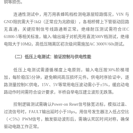
铜等损伤。
连通性测试中，用万用表蜂鸣档检测电源层短路情况，VIN 与
GND阻抗需大于1kΩ（正常应为兆欧级），各相桥臂上下管驱动回路
无直通，关键控制信号线路通断正常。绝缘耐压测试需符合IEC
61800-5等相关标准，输入/输出端子对机壳用直流500V档测试，绝缘
电阻大于10MΩ，高低压隔离区初次级间需施加AC 3000V/60s测试。
（二）低压上电测试：验证控制与供电性能
低压上电测试需遵循梯度上电原则，输入电压按30%阶梯增
加，每阶稳压5分钟，避免瞬间高压损坏元件。供电时序验证中，逐
路测量控制IC供电，15V、5V等常用电压波动需小于±5%，缓启动电
路动作时间需符合设计要求，半桥自举电压建立波形无跌落。
控制逻辑测试需确认Power-on Reset信号脉宽达标，模拟过温、
过流信号时，FAULT输出延时小于10μs。用信号发生器注入低占空比
（＜5%）PWM信号，触发驱动波形后，需确认死区时间对称，确保
驱动电路工作正常。