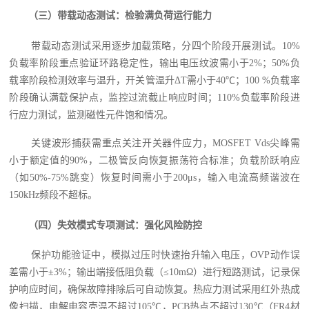
（三）带载动态测试：检验满负荷运行能力
带载动态测试采用逐步加载策略，分四个阶段开展测试。10%
负载率阶段重点验证环路稳定性，输出电压纹波需小于2%；50%负
载率阶段检测效率与温升，开关管温升ΔT需小于40℃；100 %负载率
阶段确认满载保护点，监控过流截止响应时间；110%负载率阶段进
行应力测试，监测磁性元件饱和情况。
关键波形捕获需重点关注开关器件应力，MOSFET Vds尖峰需
小于额定值的90%，二极管反向恢复振荡符合标准；负载阶跃响应
（如50%-75%跳变）恢复时间需小于200μs，输入电流高频谐波在
150kHz频段不超标。
（四）失效模式专项测试：强化风险防控
保护功能验证中，模拟过压时快速抬升输入电压，OVP动作误
差需小于±3%；输出端接低阻负载（≤10mΩ）进行短路测试，记录保
护响应时间，确保故障排除后可自动恢复。热应力测试采用红外热成
像扫描，电解电容壳温不超过105℃，PCB热点不超过130℃（FR4材