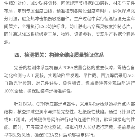
件精准对位，减少贴装偏移。回流焊环节根据PCB层数、材质与元件
布局，定制专属温度曲线，精准控制各阶段温度与时间，确保焊点充
分润湿，避免热冲击损伤敏感器件。生产过程中实行恒温恒湿无尘车
间管控，全程执行ESD防护标准，防止静电击穿高灵敏度控制芯片，
同时通过MES系统绑定工单、物料、设备参数，实现生产数据全程追
溯。
四、检测把关：构建全维度质量验证体系
完善的检测体系是机器人PCBA质量合格的重要保障，需结合自
动化检测与人工复核，实现缺陷早发现、早拦截。回流焊后采用AOI
自动光学检测，对元件缺失、极性错误、焊点桥连等外观缺陷进行
100%全检，确保贴装与焊接准确性。
针对BGA、QFN等底部焊点器件，采用X-Ray检测透视焊点内部
结构，核查焊球空洞率与焊接完整性，杜绝隐性缺陷。通过飞针测试
或ICT测试，对关键信号网络进行电气连通性检测，验证焊接电气性
能。同时，开展高温老化测试，模拟机器人长期运行环境，提前暴露
早期失效风险，确保PCBA交付后能够稳定运行。