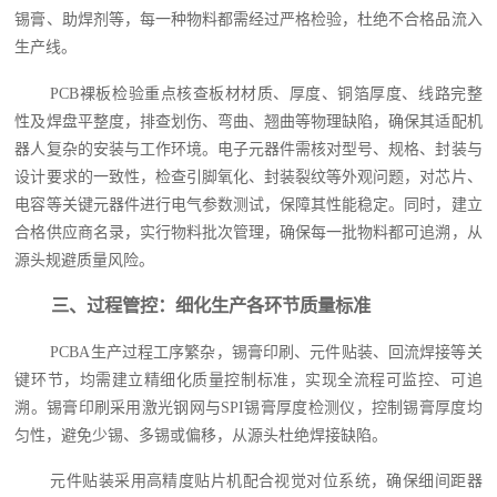
锡膏、助焊剂等，每一种物料都需经过严格检验，杜绝不合格品流入
生产线。
PCB裸板检验重点核查板材材质、厚度、铜箔厚度、线路完整
性及焊盘平整度，排查划伤、弯曲、翘曲等物理缺陷，确保其适配机
器人复杂的安装与工作环境。电子元器件需核对型号、规格、封装与
设计要求的一致性，检查引脚氧化、封装裂纹等外观问题，对芯片、
电容等关键元器件进行电气参数测试，保障其性能稳定。同时，建立
合格供应商名录，实行物料批次管理，确保每一批物料都可追溯，从
源头规避质量风险。
三、过程管控：细化生产各环节质量标准
PCBA生产过程工序繁杂，锡膏印刷、元件贴装、回流焊接等关
键环节，均需建立精细化质量控制标准，实现全流程可监控、可追
溯。锡膏印刷采用激光钢网与SPI锡膏厚度检测仪，控制锡膏厚度均
匀性，避免少锡、多锡或偏移，从源头杜绝焊接缺陷。
元件贴装采用高精度贴片机配合视觉对位系统，确保细间距器