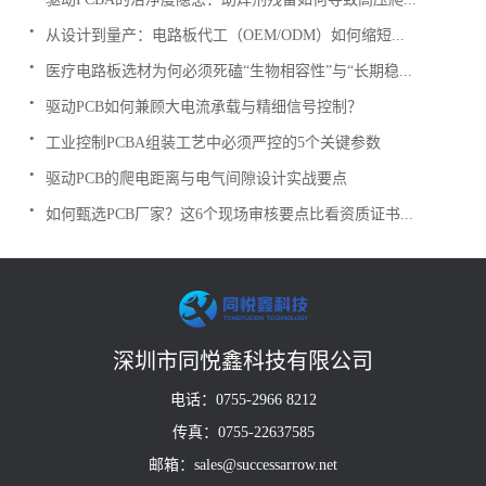
.
从设计到量产：电路板代工（OEM/ODM）如何缩短...
.
医疗电路板选材为何必须死磕“生物相容性”与“长期稳...
.
驱动PCB如何兼顾大电流承载与精细信号控制？
.
工业控制PCBA组装工艺中必须严控的5个关键参数
.
驱动PCB的爬电距离与电气间隙设计实战要点
.
如何甄选PCB厂家？这6个现场审核要点比看资质证书...
深圳市同悦鑫科技有限公司
电话：0755-2966 8212
传真：0755-22637585
邮箱：sales@successarrow.net