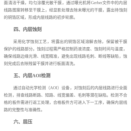
面清洁干燥，均匀涂覆光敏干膜，通过曝光机将Gerber文件中的内层
线路图案转移至干膜上，经显影处理去除未曝光的干膜，露出待蚀刻
的铜箔区域，形成内层线路的初步轮廓。
四、内层蚀刻
采用化学蚀刻工艺，将露出的铜箔区域溶解去除，保留被干膜
保护的线路部分。蚀刻过程需严格控制药液浓度、蚀刻时间与温度，
确保线路边缘光滑、线宽精准，避免出现线路毛刺、断线等缺陷，蚀
刻完成后去除残留干膜并进行板面清洗。
五、内层AOI检测
通过自动光学检测（AOI）设备，对蚀刻后的内层线路进行全面
检测，排查线路断路、短路、线宽偏差、毛刺等潜在缺陷。检测不合
格的板件需进行返工处理，合格板件方可进入下一工序，确保内层线
路的完整性与准确性。
六、层压