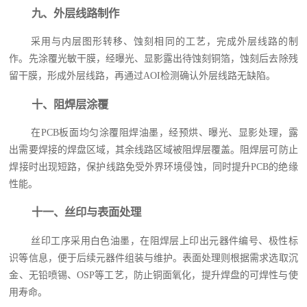
九、外层线路制作
采用与内层图形转移、蚀刻相同的工艺，完成外层线路的制
作。先涂覆光敏干膜，经曝光、显影露出待蚀刻铜箔，蚀刻后去除残
留干膜，形成外层线路，再通过AOI检测确认外层线路无缺陷。
十、阻焊层涂覆
在PCB板面均匀涂覆阻焊油墨，经预烘、曝光、显影处理，露
出需要焊接的焊盘区域，其余线路区域被阻焊层覆盖。阻焊层可防止
焊接时出现短路，保护线路免受外界环境侵蚀，同时提升PCB的绝缘
性能。
十一、丝印与表面处理
丝印工序采用白色油墨，在阻焊层上印出元器件编号、极性标
识等信息，便于后续元器件组装与维护。表面处理则根据需求选取沉
金、无铅喷锡、OSP等工艺，防止铜面氧化，提升焊盘的可焊性与使
用寿命。