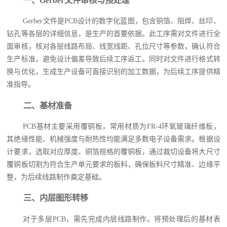
一、Gerber文件审核与预处理
Gerber文件是PCB设计的数字化蓝图，包含铜箔、阻焊、丝印、
钻孔等各层的详细信息，是生产的首要依据。此工序需对文件进行全
面审核，核对各层线路布局、线宽线距、孔位尺寸等参数，确认符合
生产标准，避免设计偏差导致后续工序返工。同时对文件进行格式转
换与优化，生成生产设备可直接识别的加工数据，为后续工序提供精
准指导。
二、基材准备
PCB基材主要采用覆铜板，常用材质为FR-4环氧玻璃纤维板，
其绝缘性能、机械强度与耐热性均能满足多数电子设备需求。根据设
计要求，选取对应厚度、铜箔规格的覆铜板，通过裁切设备将大尺寸
覆铜板切割为符合生产单元要求的板料，确保板料尺寸精准、边缘平
整，为后续线路制作奠定基础。
三、内层图形转移
对于多层PCB，需先完成内层线路制作。将预处理后的基材表