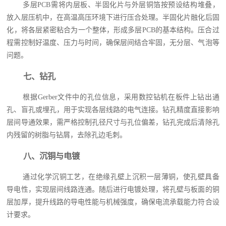
多层PCB需将内层板、半固化片与外层铜箔按预设结构堆叠，
放入层压机中，在高温高压环境下进行压合处理。半固化片融化后固
化，将各层紧密粘合为一个整体，形成多层PCB的基本结构。压合过
程需控制好温度、压力与时间，确保层间结合牢固，无分层、气泡等
问题。
七、钻孔
根据Gerber文件中的孔位信息，采用数控钻机在板件上钻出通
孔、盲孔或埋孔，用于实现各层线路的电气连接。钻孔精度直接影响
层间导通效果，需严格控制孔径尺寸与孔位偏差，钻孔完成后清除孔
内残留的树脂与钻屑，去除孔边毛刺。
八、沉铜与电镀
通过化学沉铜工艺，在绝缘孔壁上沉积一层薄铜，使孔壁具备
导电性，实现层间线路连通。随后进行电镀处理，将孔壁与板面的铜
层加厚，提升线路的导电性能与机械强度，确保电流承载能力符合设
计要求。