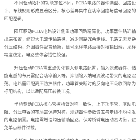
不同驱动拓扑的功能定位不同，PCBA电路的器件选型、回路设
计、布线规则形成显著区分，核心差异集中在功率回路与信号回路的
匹配逻辑。
降压驱动PCBA电路设计侧重功率回路精简化，功率器件贴近输
出端布置，缩短大电流传输路径，减少回路冗余走线。电路无需复杂
分压结构，外围器件配置精简，信号采样电路直接对接输出端，采样
精度稳定，电路整体容错性较强。
升压驱动PCBA需重点优化输入侧电路配置，输入滤波器件、储
能电感的布局需贴合功率输入端，抑制输入端电流波动带来的电路震
荡。电路需匹配高压防护器件，功率管关断时的反向电压吸收回路为
标配结构，以此适配高压转换工况。
半桥驱动PCBA核心管控桥臂对称一致性，上下功率管、驱动电
阻、分压电容的布局需保持对称，规避器件参数偏差与走线不均引发
的电路偏置。电路需增设均压辅助回路，保障桥臂电压动态均衡，避
免单点器件过载。