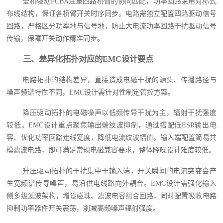
全桥驱动PCBA注重四路桥臂的协同匹配，功率回路采用对称式
布线结构，保证各桥臂开关时序同步。电路需独立配置四路驱动信号
回路，严格区分功率地与信号地，防止大电流功率回路干扰驱动信号
传输，保障开关动作精准同步。
三、差异化拓扑对应的EMC设计要点
电路拓扑的结构差异，直接造成电磁干扰的源头、传播路径与
噪声频谱特性不同，EMC设计需针对性制定管控方案。
降压驱动拓扑的电磁噪声以低频传导干扰为主，辐射干扰强度
较低。EMC设计重点聚焦输出端纹波抑制，通过搭配低ESR输出电
容、优化功率回路走线宽度，降低电流纹波幅值。输入端配置简易共
模滤波电路，即可满足常规电磁兼容要求，整体降噪设计难度较低。
升压驱动拓扑的干扰集中于输入端，开关瞬间的电流突变会产
生宽频谱传导噪声，易沿供电线路向外耦合。EMC设计需强化输入
侧多级滤波架构，增设磁珠、滤波电容组合回路，同时配置吸收电路
抑制功率器件开关震荡，削减高频噪声辐射强度。