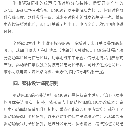
半桥驱动拓扑的噪声具备对称分布特性，桥臂开关产生的
dv/dt、di/dt噪声相对均衡。EMC设计以平衡降噪为核心，保证对称器
件布线长度、器件参数一致，减少不对称走线引发的差模干扰。桥臂
中点增设缓冲电路，弱化开关瞬间的电压、电流突变，稳定电路电磁
环境。
全桥驱动拓扑的电磁干扰强度高，多桥臂同步开关会叠加高频
噪声，功率回路大面积走线易形成辐射天线效应。EMC设计需严格
分割功率区域与信号区域，功率走线集中布置，信号走线采用屏蔽式
布线。驱动端口增设独立滤波与静电防护结构，同时优化接地设计，
缩小高频电流回流环路面积，全方位抑制传导与辐射干扰。
四、整体设计适配原则
驱动PCBA的拓扑选型与EMC设计需保持高度适配，低压小功率
场景优先选用降压拓扑，依托简洁电路结构降低EMC整改成本；高
压中小功率场景适配升压拓扑，重点强化输入侧噪声管控；对称工况
驱动场景选用半桥拓扑，以电路均衡性保障电磁稳定性；大功率高压
驱动场景采用全桥拓扑，通过分区布局、多级滤波、精准接地实现电