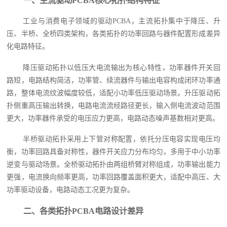
一、主流驱动PCBA核心拓扑结构特征
工业与消费电子领域的驱动PCBA，主流拓扑集中于降压、升
压、半桥、全桥四类架构，各类拓扑的功率回路与器件配置形成差异
化电路特征。
降压驱动拓扑以低压大电流输出为核心特性，功率器件开关回
路短，电路结构简洁，功率管、续流器件与输出电容构成闭环功率通
路，整体电流纹波幅度较低，适配小功率低压驱动场景。升压驱动拓
扑侧重高压输出转换，电路电流流经路径更长，输入侧电流波动范围
更大，功率器件承受的电压应力更高，电路动态噪声基数相对更高。
半桥驱动拓扑采用上下管对称配置，依托分压电容实现电压均
衡，功率回路具备对称性，器件开关应力分布均匀，多用于中小功率
逆变与驱动场景。全桥驱动拓扑由两组桥臂对称组成，功率输出能力
更强，电流换向频率更高，功率回路覆盖面积更大，适配中高压、大
功率驱动设备，电路动态工况更为复杂。
二、各类拓扑PCBA电路设计差异