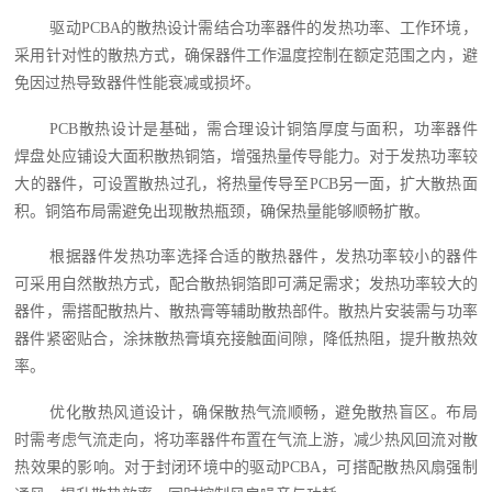
驱动PCBA的散热设计需结合功率器件的发热功率、工作环境，
采用针对性的散热方式，确保器件工作温度控制在额定范围之内，避
免因过热导致器件性能衰减或损坏。
PCB散热设计是基础，需合理设计铜箔厚度与面积，功率器件
焊盘处应铺设大面积散热铜箔，增强热量传导能力。对于发热功率较
大的器件，可设置散热过孔，将热量传导至PCB另一面，扩大散热面
积。铜箔布局需避免出现散热瓶颈，确保热量能够顺畅扩散。
根据器件发热功率选择合适的散热器件，发热功率较小的器件
可采用自然散热方式，配合散热铜箔即可满足需求；发热功率较大的
器件，需搭配散热片、散热膏等辅助散热部件。散热片安装需与功率
器件紧密贴合，涂抹散热膏填充接触面间隙，降低热阻，提升散热效
率。
优化散热风道设计，确保散热气流顺畅，避免散热盲区。布局
时需考虑气流走向，将功率器件布置在气流上游，减少热风回流对散
热效果的影响。对于封闭环境中的驱动PCBA，可搭配散热风扇强制