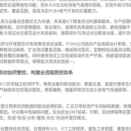
极性反接等隐性问题，弥补AOI无法检测电气故障的短板，实现外观与性
定性、覆盖范围，直接决定PCBA电气不良的拦截能力。
夹具与设备状态管控尤为关键。夹具是ICT精准测试的基础载体，生产前
触性能，及时更换磨损、氧化探针，清理夹具表面粉尘杂质，避免接触不
板卡测试点位规范设计夹具结构，保障探针与测试点位精准对接，提升测
程序与环境管控可有效降低测试误差。PCBA公司结合产品电路设计参数，
参数测试阈值，扩充测试覆盖范围，缩减测试盲区。定期校验设备测试精
数采集的准确性。同时维持测试工位恒温恒湿的生产环境，规避温湿度波
试数据异常情况，保障批次测试状态统一。
联动协同管控，构建全流程质控体系
与ICT并非独立检测环节，两类设备的联动配合、数据互通，是提升整体
气缺陷存在较强关联性，焊接偏移、锡量异常往往会引发电气导通故障，
。
可建立两类检测数据的联动追溯机制，汇总日常检测产生的缺陷数据，梳
原因。针对集中性缺陷问题，反向优化SMT贴装、印刷、回流焊接等前
生，形成“检测-分析-整改-优化”的闭环管控模式。
化整体检测流程，合理排布AOI、ICT工序顺序，避免工序倒置、重复