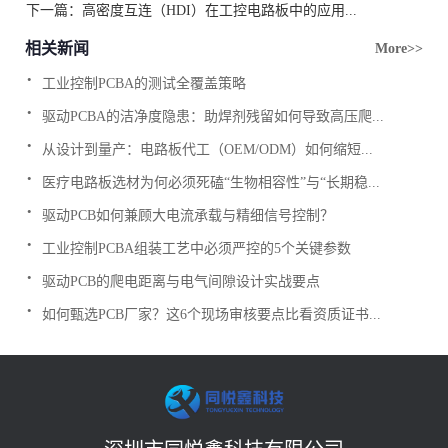
下一篇：
高密度互连（HDI）在工控电路板中的应用...
相关新闻
More>>
.
工业控制PCBA的测试全覆盖策略
.
驱动PCBA的洁净度隐患：助焊剂残留如何导致高压爬...
.
从设计到量产：电路板代工（OEM/ODM）如何缩短...
.
医疗电路板选材为何必须死磕“生物相容性”与“长期稳...
.
驱动PCB如何兼顾大电流承载与精细信号控制？
.
工业控制PCBA组装工艺中必须严控的5个关键参数
.
驱动PCB的爬电距离与电气间隙设计实战要点
.
如何甄选PCB厂家？这6个现场审核要点比看资质证书...