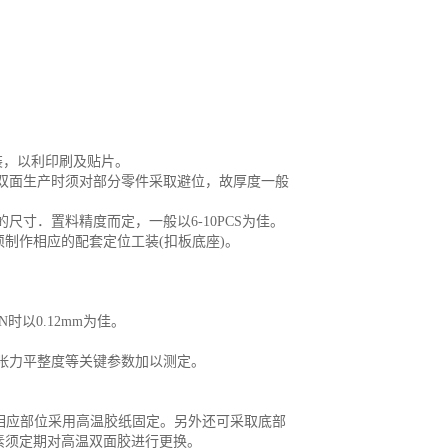
）
装，以利印刷及贴片。
，双面生产时须对部分零件采取避位，故厚度一般
尺寸．置料精度而定，一般以6-10PCS为佳。
须制作相应的配套定位工装(扣板底座)。
CN时以0.12mm为佳。
其张力平整度等关键参数加以测定。
对相应部位采用高温胶纸固定。另外还可采取底部
素须定期对高温双面胶进行更换。