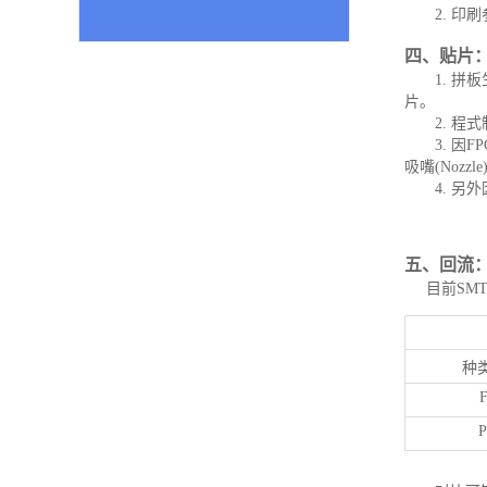
2. 
四、贴片
1. 拼
片。
2. 
3. 
吸嘴(Nozzl
4. 另
五、回流
目前SMT
种