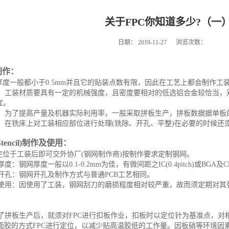
关于FPC你知道多少?（一
日期：
2019-11-27
浏览次数：
制作：
的厚度一般都小于0.5mm并且它的贴装点数有限，因此在工艺上都会制作工
材质：工装材质要具有一定的机械强度，且密度要相对的低选铝合金较恰当
宜。
拼板：为了提高产量及机器实际利用率，一般采取拼板生产，拼板数据据单板的
处理：在铣床上对工装相应部位进行处理(铣除、开孔、平整)在必要的时候还
tencil)制作及使用：
C定位于工装后即可交外协厂(钢网制作商)按制作要求定制钢网。
网厚度：钢网厚度一般以0.1-0.2mm为佳，有微间距之IC(0.4pitch)或BGA及
钢纲开孔：钢网开孔及制作方式与普通PCB工艺相同。
钢网使用：因使用了工装，钢网刮刀的磨损程度相对较严重，故而须定期对
：
采取了拼板生产后，就须对FPC进行扣板作业，扣板时以定位针为基准点，
面胶的方式FPC进行定位，以减少贴高温胶纸的工作量。因板硝等环境因