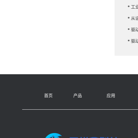
.
工
.
从
.
驱
.
驱
首页
产品
应用