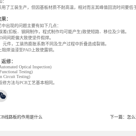
知：
虽采用了工装生产，但因基板材质不耐高温，相对而言其峰值回流时间要低于
效果：
工艺中出现的问题主要有如下几点：
拼板误差(扣板．钢网制作，程式制作均可能产生)致使短路．移位及少锡。
PAD间间距偏大致使坚件假焊。
基板，元件，工装热膨胀系数不同及生产过程中折叠造成裂锡。
PC上阻焊油浸至PAD上致使露铜。
．返修：
Automated Optical Inspection)
unctional Testing)
n Circuit Testing)
返修方法与PCB工艺基本相同。
PCB线路板的作用是什么
下一篇：
怎么