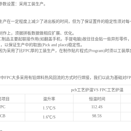
印刷参数设置：采用工装生产。
：
板生产在一定程度上减少了进出板的时间，但为了保证置件的稳定性须对每一单片FP
程式制作上，须据拼板数据做相应扩展、优化。
因FPC制品主要起联接作用(如翻盖手机，手提电脑)故往往会贴一些异形零件
e)，以保证生产中的取放(Pick and place)稳定性。
外因为采用了比FPC厚的工装生产，在制作贴片程式(Program)时须以工装厚度来
：
中FPC大多采用有铅焊料热风回流的方式时行焊接，我们以此为基础对FP
pcb工艺炉温VS FPC工艺炉温
类项目
温升率
恒温时间
FPC
112.4S
1.5℃/S
PCB
98.5S
1.6℃/S