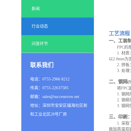
新闻
行业动态
工艺流程
一、工装
问答环节
FPC
1. 
以2.0mm为
联系我们
2. 
3. 
电话：0755-2966 8212
二、钢网(S
传真：0755-22637585
将FP
1. 钢
邮箱：sales@successrrow.net
2. 
地址：深圳市宝安区福海社区新
3. 
和工业北区28号厂房
三、印刷
1. 
施加高温双