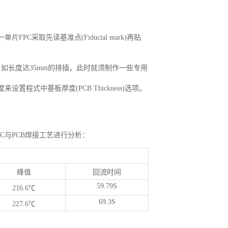
C采取先读基准点(Fiducial mark)再贴
，如长度达35mm的排插，此时就须制作一些专用
设置程式中基板厚度(PCB Thickness)选项。
C与PCB焊接工艺进行分析：
峰值
回流时间
59.79S
216.6℃
69.3S
227.6℃