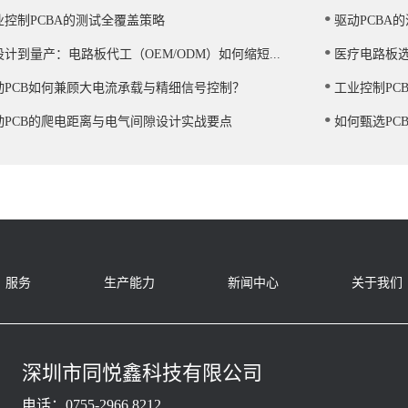
.
业控制PCBA的测试全覆盖策略
驱动PCBA
.
设计到量产：电路板代工（OEM/ODM）如何缩短...
医疗电路板选
.
动PCB如何兼顾大电流承载与精细信号控制？
工业控制PC
.
动PCB的爬电距离与电气间隙设计实战要点
如何甄选PC
服务
生产能力
新闻中心
关于我们
深圳市同悦鑫科技有限公司
电话：0755-2966 8212