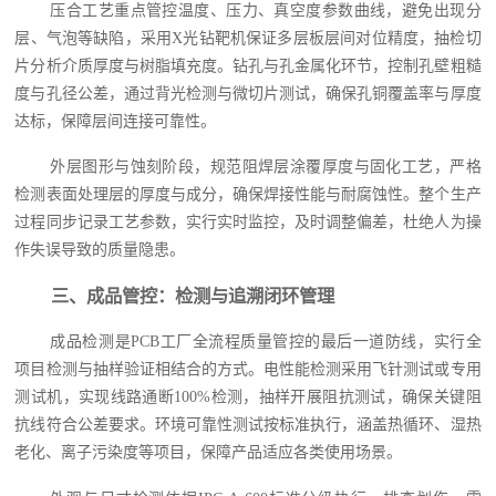
压合工艺重点管控温度、压力、真空度参数曲线，避免出现分
层、气泡等缺陷，采用X光钻靶机保证多层板层间对位精度，抽检切
片分析介质厚度与树脂填充度。钻孔与孔金属化环节，控制孔壁粗糙
度与孔径公差，通过背光检测与微切片测试，确保孔铜覆盖率与厚度
达标，保障层间连接可靠性。
外层图形与蚀刻阶段，规范阻焊层涂覆厚度与固化工艺，严格
检测表面处理层的厚度与成分，确保焊接性能与耐腐蚀性。整个生产
过程同步记录工艺参数，实行实时监控，及时调整偏差，杜绝人为操
作失误导致的质量隐患。
三、成品管控：检测与追溯闭环管理
成品检测是PCB工厂全流程质量管控的最后一道防线，实行全
项目检测与抽样验证相结合的方式。电性能检测采用飞针测试或专用
测试机，实现线路通断100%检测，抽样开展阻抗测试，确保关键阻
抗线符合公差要求。环境可靠性测试按标准执行，涵盖热循环、湿热
老化、离子污染度等项目，保障产品适应各类使用场景。