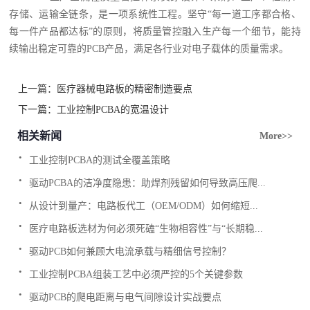
存储、运输全链条，是一项系统性工程。坚守“每一道工序都合格、
每一件产品都达标”的原则，将质量管控融入生产每一个细节，能持
续输出稳定可靠的PCB产品，满足各行业对电子载体的质量需求。
上一篇：
医疗器械电路板的精密制造要点
下一篇：
工业控制PCBA的宽温设计
相关新闻
More>>
.
工业控制PCBA的测试全覆盖策略
.
驱动PCBA的洁净度隐患：助焊剂残留如何导致高压爬...
.
从设计到量产：电路板代工（OEM/ODM）如何缩短...
.
医疗电路板选材为何必须死磕“生物相容性”与“长期稳...
.
驱动PCB如何兼顾大电流承载与精细信号控制？
.
工业控制PCBA组装工艺中必须严控的5个关键参数
.
驱动PCB的爬电距离与电气间隙设计实战要点