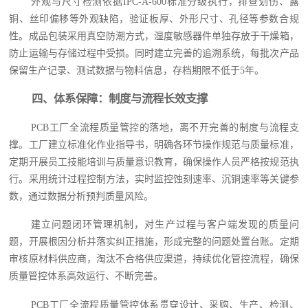
外观与尺寸检测依据IPC-A-600标准分级执行，排查划伤、露
铜、丝印偏移等外观缺陷，验证板厚、外形尺寸、孔径等参数合规
性。成品包装采用真空防潮方式，湿度敏感器件单独存放于干燥箱，
防止运输与存储过程中受损。同时建立完善的追溯系统，每批次产品
保留生产记录、测试数据与物料信息，存档期限不低于5年。
四、体系保障：制度与流程长效支撑
PCB工厂全流程质量管控的落地，离不开完善的制度与流程支
撑。工厂建立标准化作业指导书，明确各环节操作规范与质量标准，
定期开展员工技能培训与质量意识教育，确保操作人员严格按规范执
行。采用统计过程控制方法，实时监控蚀刻速率、沉铜速率等关键参
数，通过数据分析预判质量风险。
建立问题闭环管理机制，对生产过程与客户端发现的质量问
题，开展根因分析并落实纠正措施，形成完整的问题处置台账。定期
审核原材料供应商，淘汰不合格供应渠道，持续优化管控流程，确保
质量管控体系高效运行、不断完善。
PCB工厂全流程质量管控体系贯穿设计、采购、生产、检测、