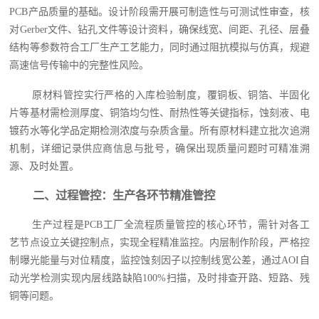
PCB产品质量的基础。设计阶段需开展可制造性与可测试性审查，核
对Gerber文件、钻孔文件等设计资料，确保线宽、间距、孔径、层叠
结构等参数符合工厂生产工艺能力，同时通过阻抗模拟与仿真，规避
高速信号传输中的完整性风险。
原材料管控实行严格的入库检验制度，覆铜板、铜箔、半固化
片等基材需检测厚度、铜箔均匀性、耐热性等关键指标，蚀刻液、电
镀药水等化学品定期检测浓度与杂质含量。所有原材料建立批次追溯
机制，详细记录供应商信息与批号，确保出现质量问题时可精准溯
源、及时处置。
二、过程管控：生产各环节精准管控
生产过程是PCB工厂全流程质量管控的核心环节，需针对各工
艺节点设立关键控制点，实现全程精准监控。内层制作阶段，严格控
制曝光能量与对位精度，监控蚀刻因子以控制线宽公差，通过AOI自
动光学检测实现内层线路缺陷100%扫描，及时排查开路、短路、残
铜等问题。