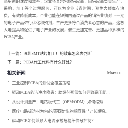
品更新的速度和效率，企业将其承包给供应商，由供应商负责生产、
采购、加工等全过程服务，可以为企业节省时间，避免大额库存浪
费，有效降低成本，企业也能在短期内通过产品的销售业绩对下一期
的电子产品进行优化和预判，生产更多符合消费者心意的产品，这极
大地提高和促进了电子产业的发展，催生更加完善、更加品种多样的
PCBA产业。
上一篇：
深圳SMT贴片加工厂的效率怎么去判断
下一篇：
PCBA代工代料有什么好处？
相关新闻
More>>
.
工业控制PCBA的测试全覆盖策略
.
驱动PCBA的洁净度隐患：助焊剂残留如何导致高压爬...
.
从设计到量产：电路板代工（OEM/ODM）如何缩短...
.
医疗电路板选材为何必须死磕“生物相容性”与“长期稳...
.
驱动PCB如何兼顾大电流承载与精细信号控制？
.