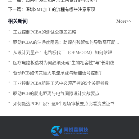
上一篇：
如何在SMT贴片加工时做好静电防护？
下一篇：
深圳SMT加工的流程有哪些注意事项
相关新闻
More>>
.
工业控制PCBA的测试全覆盖策略
.
驱动PCBA的洁净度隐患：助焊剂残留如何导致高压爬...
.
从设计到量产：电路板代工（OEM/ODM）如何缩短...
.
医疗电路板选材为何必须死磕“生物相容性”与“长期稳...
.
驱动PCB如何兼顾大电流承载与精细信号控制？
.
工业控制PCBA组装工艺中必须严控的5个关键参数
.
驱动PCB的爬电距离与电气间隙设计实战要点
.
如何甄选PCB厂家？这6个现场审核要点比看资质证书...