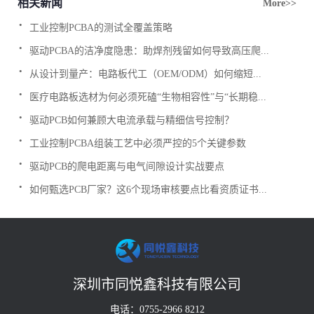
相关新闻
More>>
.
工业控制PCBA的测试全覆盖策略
.
驱动PCBA的洁净度隐患：助焊剂残留如何导致高压爬...
.
从设计到量产：电路板代工（OEM/ODM）如何缩短...
.
医疗电路板选材为何必须死磕“生物相容性”与“长期稳...
.
驱动PCB如何兼顾大电流承载与精细信号控制？
.
工业控制PCBA组装工艺中必须严控的5个关键参数
.
驱动PCB的爬电距离与电气间隙设计实战要点
.
如何甄选PCB厂家？这6个现场审核要点比看资质证书...
深圳市同悦鑫科技有限公司
电话：0755-2966 8212