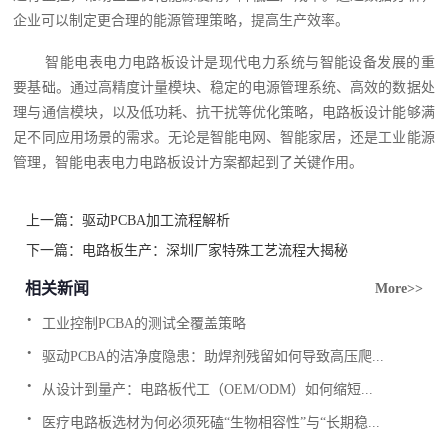
企业可以制定更合理的能源管理策略，提高生产效率。
智能电表电力电路板设计是现代电力系统与智能设备发展的重
要基础。通过高精度计量模块、稳定的电源管理系统、高效的数据处
理与通信模块，以及低功耗、抗干扰等优化策略，电路板设计能够满
足不同应用场景的需求。无论是智能电网、智能家居，还是工业能源
管理，智能电表电力电路板设计方案都起到了关键作用。
上一篇：
驱动PCBA加工流程解析
下一篇：
电路板生产：深圳厂家特殊工艺流程大揭秘
相关新闻
More>>
.
工业控制PCBA的测试全覆盖策略
.
驱动PCBA的洁净度隐患：助焊剂残留如何导致高压爬...
.
从设计到量产：电路板代工（OEM/ODM）如何缩短...
.
医疗电路板选材为何必须死磕“生物相容性”与“长期稳...
.