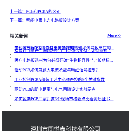
上一篇：
PCB和PCBA的区别
下一篇：
智能电表电力电路板设计方案
More>>
相关新闻
工业控制PCBA的测试全覆盖策略
驱动PCBA的洁净度隐患：助焊剂残留如何导致高压爬...
.
.
从设计到量产：电路板代工（OEM/ODM）如何缩短...
.
医疗电路板选材为何必须死磕“生物相容性”与“长期稳...
.
驱动PCB如何兼顾大电流承载与精细信号控制？
.
工业控制PCBA组装工艺中必须严控的5个关键参数
.
驱动PCB的爬电距离与电气间隙设计实战要点
.
如何甄选PCB厂家？这6个现场审核要点比看资质证书...
.
深圳市同悦鑫科技有限公司