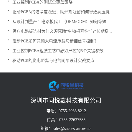
工业控制PCBA的测试全覆盖策略
.
驱动PCBA的洁净度隐患：助焊剂残留如何导致高压爬...
.
从设计到量产：电路板代工（OEM/ODM）如何缩短...
.
医疗电路板选材为何必须死磕“生物相容性”与“长期稳...
.
驱动PCB如何兼顾大电流承载与精细信号控制？
.
工业控制PCBA组装工艺中必须严控的5个关键参数
.
驱动PCB的爬电距离与电气间隙设计实战要点
深圳市同悦鑫科技有限公司
电话：0755-2966 8212
传真：0755-22637585
邮箱：sales@successarrow.net