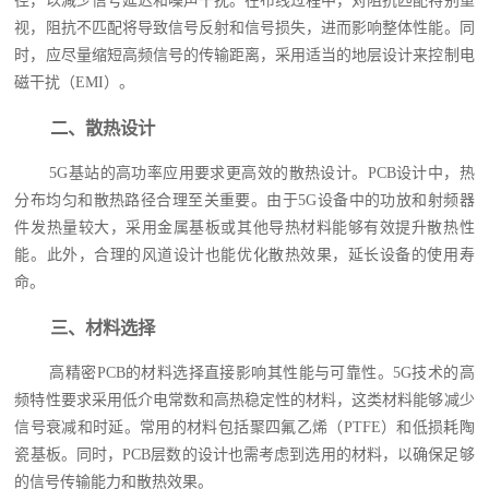
径，以减少信号延迟和噪声干扰。在布线过程中，对阻抗匹配特别重
视，阻抗不匹配将导致信号反射和信号损失，进而影响整体性能。同
时，应尽量缩短高频信号的传输距离，采用适当的地层设计来控制电
磁干扰（EMI）。
二、散热设计
5G基站的高功率应用要求更高效的散热设计。PCB设计中，热
分布均匀和散热路径合理至关重要。由于5G设备中的功放和射频器
件发热量较大，采用金属基板或其他导热材料能够有效提升散热性
能。此外，合理的风道设计也能优化散热效果，延长设备的使用寿
命。
三、材料选择
高精密PCB的材料选择直接影响其性能与可靠性。5G技术的高
频特性要求采用低介电常数和高热稳定性的材料，这类材料能够减少
信号衰减和时延。常用的材料包括聚四氟乙烯（PTFE）和低损耗陶
瓷基板。同时，PCB层数的设计也需考虑到选用的材料，以确保足够
的信号传输能力和散热效果。