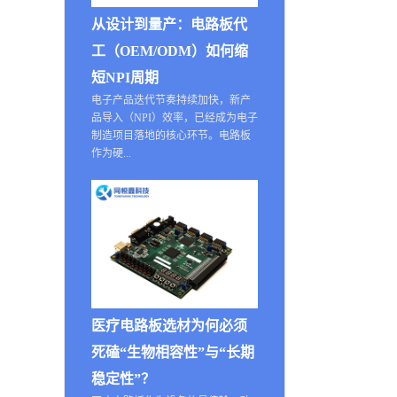
从设计到量产：电路板代
工（OEM/ODM）如何缩
短NPI周期
电子产品迭代节奏持续加快，新产
品导入（NPI）效率，已经成为电子
制造项目落地的核心环节。电路板
作为硬...
医疗电路板选材为何必须
死磕“生物相容性”与“长期
稳定性”？