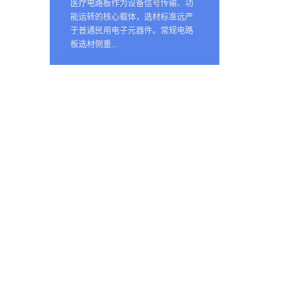
医疗电路板作为设备信号传输、功
能运转的核心载体，选材标准远严
于普通民用电子元器件。常规电路
板选材侧重...