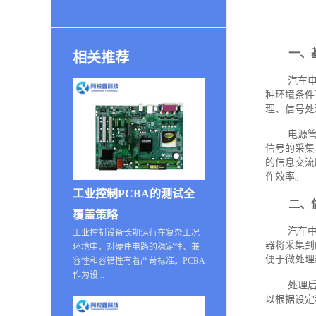
一、
相关推荐
汽车
种环境条件
理、信号处
电源
信号的采集
的信息交流
作效率。
工业控制PCBA的测试全
二、
覆盖策略
汽车
工业控制设备长期运行在复杂工况
器将采集到
环境中，对硬件电路的稳定性、兼
便于微处理
容性和容错性有着严苛标准。PCBA
作为设...
处理
以根据设定