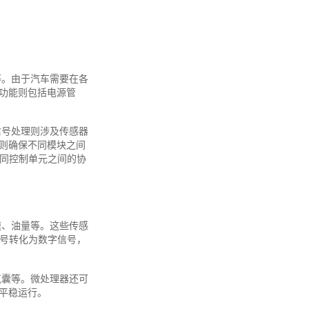
等。由于汽车需要在各
功能则包括电源管
信号处理则涉及传感器
则确保不同模块之间
不同控制单元之间的协
速、油量等。这些传感
信号转化为数字信号，
气囊等。微处理器还可
平稳运行。