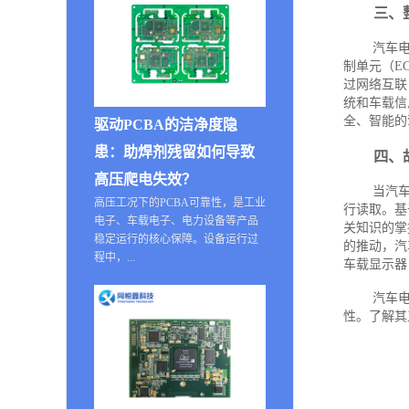
三、
汽车
制单元（E
过网络互联
统和车载信
全、智能的
驱动PCBA的洁净度隐
患：助焊剂残留如何导致
四、
高压爬电失效？
当汽
高压工况下的PCBA可靠性，是工业
行读取。基
电子、车载电子、电力设备等产品
关知识的掌
稳定运行的核心保障。设备运行过
的推动，汽
程中，...
车载显示器
汽车
性。了解其