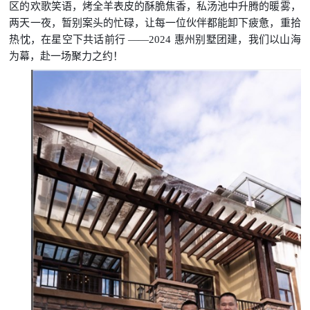
区的欢歌笑语，烤全羊表皮的酥脆焦香，私汤池中升腾的暖雾，
两天一夜，暂别案头的忙碌，让每一位伙伴都能卸下疲惫，重拾
热忱，在星空下共话前行 ——2024 惠州别墅团建，我们以山海
为幕，赴一场聚力之约！