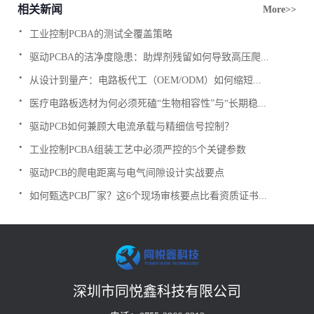
相关新闻
More>>
.
工业控制PCBA的测试全覆盖策略
.
驱动PCBA的洁净度隐患：助焊剂残留如何导致高压爬...
.
从设计到量产：电路板代工（OEM/ODM）如何缩短...
.
医疗电路板选材为何必须死磕“生物相容性”与“长期稳...
.
驱动PCB如何兼顾大电流承载与精细信号控制？
.
工业控制PCBA组装工艺中必须严控的5个关键参数
.
驱动PCB的爬电距离与电气间隙设计实战要点
.
如何甄选PCB厂家？这6个现场审核要点比看资质证书...
深圳市同悦鑫科技有限公司