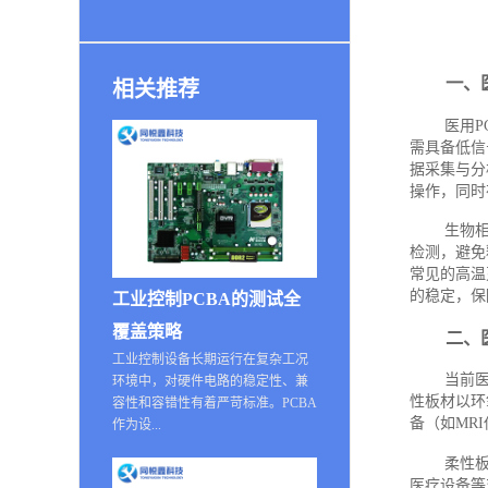
一、
相关推荐
医用
需具备低信
据采集与分
操作，同时
生物
检测，避免
常见的高温
的稳定，保
工业控制PCBA的测试全
覆盖策略
二、
工业控制设备长期运行在复杂工况
当前
环境中，对硬件电路的稳定性、兼
性板材以环
容性和容错性有着严苛标准。PCBA
备（如MR
作为设...
柔性
医疗设备等