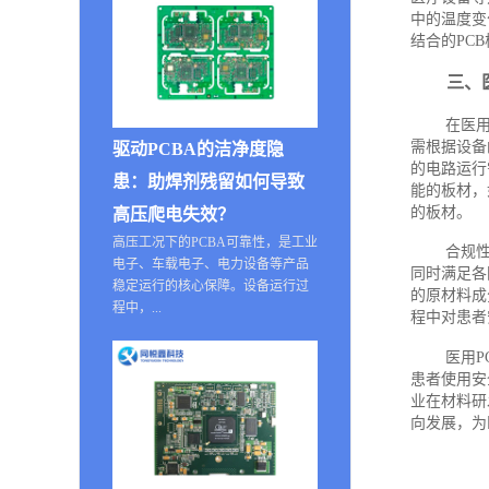
中的温度变
结合的PC
三、
在医
需根据设备
驱动PCBA的洁净度隐
的电路运行
患：助焊剂残留如何导致
能的板材，
的板材。
高压爬电失效？
高压工况下的PCBA可靠性，是工业
合规性
电子、车载电子、电力设备等产品
同时满足各
稳定运行的核心保障。设备运行过
的原材料成
程中，...
程中对患者
医用
患者使用安
业在材料研
向发展，为