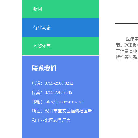
新闻
行业动态
医疗
节。PCB
问答环节
于消费类电
扰性等特殊
联系我们
电话：0755-2966 8212
传真：0755-22637585
邮箱：sales@successrrow.net
地址：深圳市宝安区福海社区新
和工业北区28号厂房