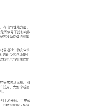
系。在电气性能方面，
避免因信号干扰影响数
械等移动设备的频繁
板材需通过生物安全性
材需耐受医疗场景中
维持电气与机械性能
结构需求灵活应用。刚
广泛用于大型诊断设
性。
微创手术器械、可穿戴
，同时耐受医疗场景