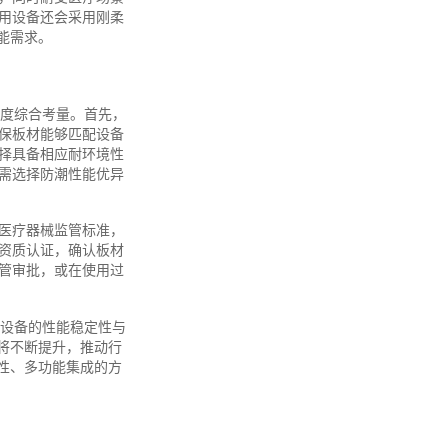
用设备还会采用刚柔
能需求。
维度综合考量。首先，
保板材能够匹配设备
择具备相应耐环境性
需选择防潮性能优异
际医疗器械监管标准，
资质认证，确认板材
管审批，或在使用过
到设备的性能稳定性与
将不断提升，推动行
性、多功能集成的方