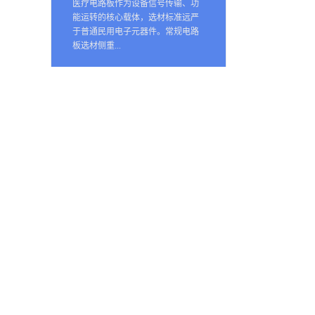
医疗电路板作为设备信号传输、功
能运转的核心载体，选材标准远严
于普通民用电子元器件。常规电路
板选材侧重...