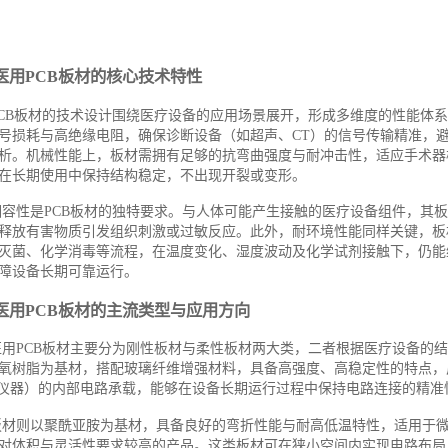
医用PCB板材的核心技术特性
PCB板材的技术设计围绕医疗设备的应用场景展开，形成多维度的性能体
号损耗与高绝缘电阻，确保诊断设备（如超声、CT）的信号传输精准，
析。机械性能上，板材需拥有足够的抗弯曲强度与耐冲击性，适应手术器
在长期使用中保持结构稳定，不出现开裂或变形。
相容性是PCB板材的独特要求。与人体可能产生接触的医疗设备组件，其
释放有害物质引发组织刺激或过敏反应。此外，耐环境性能同样关键，板
灭菌、化学消毒等流程，在温度变化、湿度波动及化学试剂接触下，仍能
障设备长期可靠运行。
医用PCB板材的主流类型与应用方向
医用PCB板材主要分为刚性板材与柔性板材两大类，二者根据医疗设备的
氧树脂为基材，搭配玻璃纤维增强材料，具备高强度、高稳定性的特点，
I仪器）的内部电路承载，能够在设备长期运行过程中保持电路连接的精准
板材则以聚酰亚胺为基材，具备良好的弯折性能与耐高低温特性，适用于
对体积与灵活性要求较高的产品。这类板材可在狭小空间内实现电路布局