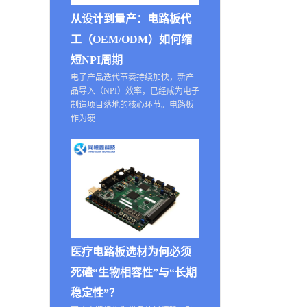
从设计到量产：电路板代
工（OEM/ODM）如何缩
短NPI周期
电子产品迭代节奏持续加快，新产
品导入（NPI）效率，已经成为电子
制造项目落地的核心环节。电路板
作为硬...
医疗电路板选材为何必须
死磕“生物相容性”与“长期
稳定性”？