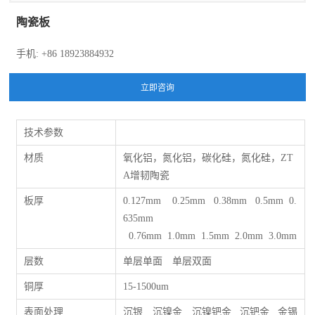
陶瓷板
手机: +86 18923884932
技术参数
材质
氧化铝，氮化铝，碳化硅，氮化硅，ZT
A增韧陶瓷
板厚
0.127mm 0.25mm 0.38mm 0.5mm 0.
635mm
0.76mm 1.0mm 1.5mm 2.0mm 3.0mm
层数
单层单面 单层双面
铜厚
15-1500um
表面处理
沉银 沉镍金 沉镍钯金 沉钯金 金锡