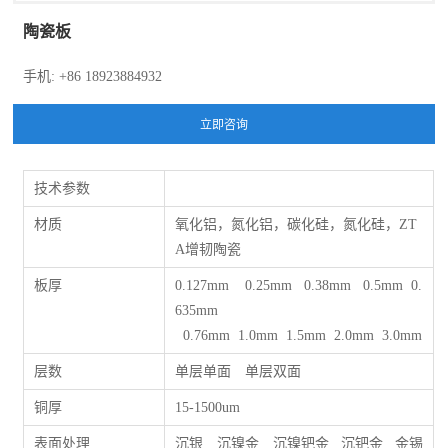
陶瓷板
手机: +86 18923884932
技术参数
材质
氧化铝，氮化铝，碳化硅，氮化硅，ZT
A增韧陶瓷
板厚
0.127mm 0.25mm 0.38mm 0.5mm 0.
635mm
0.76mm 1.0mm 1.5mm 2.0mm 3.0mm
层数
单层单面 单层双面
铜厚
15-1500um
表面处理
沉银 沉镍金 沉镍钯金 沉钯金 金锡