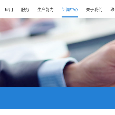
应用
服务
生产能力
新闻中心
关于我们
联