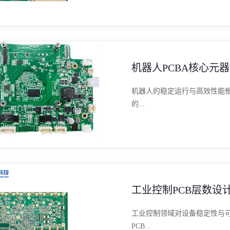
机器人PCBA核心元
机器人的稳定运行与高效性能根
的...
工业控制PCB层数设
工业控制领域对设备稳定性与
PCB...