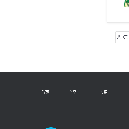
共91页
首页
产品
应用