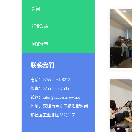
新闻
行业动态
问答环节
联系我们
电话：0755-2966 8212
传真：0755-22637585
邮箱：sales@successrrow.net
地址：深圳市宝安区福海街道新
和社区工业北区28号厂房