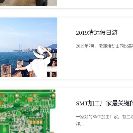
2019清远假日游
2019年7月，暑期活动由同悦
SMT加工厂家最关键
一家好的SMT加工厂家，有三
择...