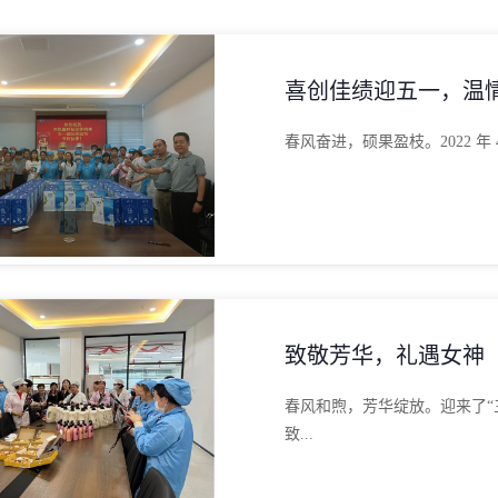
喜创佳绩迎五一，温
春风奋进，硕果盈枝。2022 年 
致敬芳华，礼遇女神
春风和煦，芳华绽放。迎来了“
致...