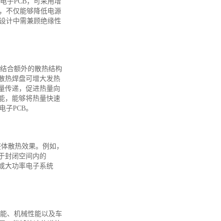
电子PCB，可采用增
，不仅能够降低电源
设计中需兼顾绝缘性
需结合额外的散热结构
散热焊盘可增大发热
量传递，促进热量向
能，能够将热量快速
子PCB。
整体散热效果。例如，
于封闭空间内的
或大功率电子系统
性能、机械性能以及车