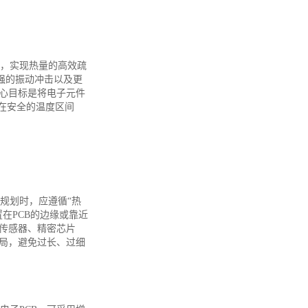
性，实现热量的高效疏
强的振动冲击以及更
心目标是将电子元件
在安全的温度区间
规划时，应遵循“热
在PCB的边缘或靠近
传感器、精密芯片
局，避免过长、过细