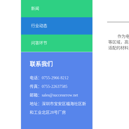
新闻
行业动态
作为
等区域，高
问答环节
适配的材料
联系我们
电话：0755-2966 8212
传真：0755-22637585
邮箱：sales@successrrow.net
地址：深圳市宝安区福海社区新
和工业北区28号厂房