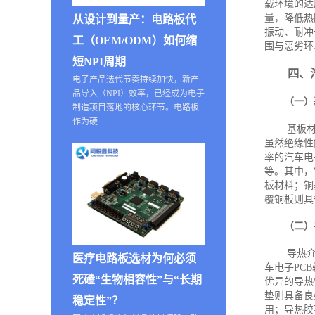
载环境的适
量，降低热
从设计到量产：电路板代
振动、耐冲
工（OEM/ODM）如何缩
围与恶劣环
短NPI周期
四、
电子产品迭代节奏持续加快，新产
品导入（NPI）效率，已经成为电子
（一）
制造项目落地的核心环节。电路板
作为硬...
基板材
虽然绝缘性
率的汽车电
等。其中，
板材料；铜
覆铜板则具
（二）
导热
医疗电路板选材为何必须
车电子PC
死磕“生物相容性”与“长期
优异的导热
垫则具备良
稳定性”？
用；导热胶