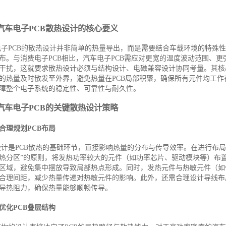
汽车电子PCB散热设计的核心要义
电子PCB的散热设计并非简单的热量导出，而是需要结合车载环境的特殊
布。与消费电子PCB相比，汽车电子PCB需应对更宽的温度波动范围、更
干扰，这就要求散热设计必须与结构设计、电磁兼容设计协同考量。其核
的热量及时散发至外界，避免热量在PCB局部积聚，确保所有元件均工作
障整个电子系统的稳定性、可靠性与耐久性。
汽车电子PCB的关键散热设计策略
合理规划PCB布局
设计是PCB散热的基础环节，直接影响热量的分布与传导效率。在进行布局
热分区”的原则，将发热功率较大的元件（如功率芯片、驱动模块等）布置
区域，避免集中摆放导致局部热点形成。同时，发热元件与热敏元件（如
合理间距，减少热量传递对热敏元件的影响。此外，还需合理设计导线布
导热阻力，确保热量能够顺畅传导。
优化PCB叠层结构