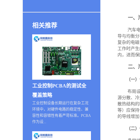
一、
相关推荐
汽车
导与均衡分
复杂的电磁
工作时产生
内，进而保
二、
（一）
工业控制PCBA的测试全
布局
覆盖策略
源分散、冷
工业控制设备长期运行在复杂工况
散热结构的
环境中，对硬件电路的稳定性、兼
等）应保持
容性和容错性有着严苛标准。PCBA
的导线增加
作为设...
（二）