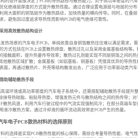
构的设计直接决定了PCB的导热路径与散热能力。对于高功率密度的汽车
优化绝缘层厚度的方式提升散热性能。通过合理设置电源层与地层的分布
利用大面积的铜箔层作为散热路径，加快热量的横向传导。同时，在叠层
求，避免因过度追求导热性而影响PCB的电气绝缘可靠性。
采用高效散热结构设计
高发热场景的汽车电子PCB，单纯依靠自身铜箔散热往往难以满足需求，
的方式包括在PCB上设置散热焊盘、散热过孔以及采用金属基板结构等。
B的接触面积，提升热量传导效率；散热过孔则能实现不同层铜箔之间的热
或其他散热区域扩散；金属基板（如铝基板、铜基板）凭借其优异的导热性
表面，再通过散热片、外壳等结构散发出去，广泛应用于功率驱动类汽车电
借助辅助散热手段
端高温环境或高功率密度的汽车电子系统中，还需搭配辅助散热手段提升
面涂抹导热硅脂、粘贴导热垫，增强发热元件与散热结构之间的热传导；对
设计散热风道，利用汽车行驶过程中的气流实现强制风冷；在部分高端车型
用液冷散热方案，通过冷却液的循环流动高效带走PCB产生的热量。
汽车电子PCB散热材料的选择原则
材料的选择是实现PCB散热性能的核心保障，需综合考量导热性能、电气