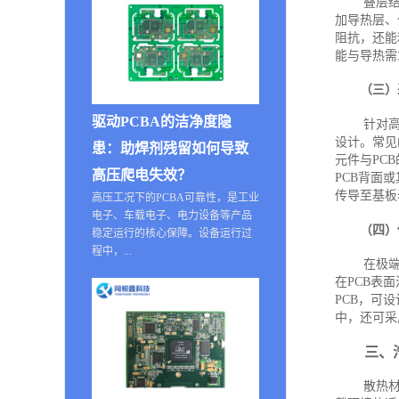
叠层结
加导热层、
阻抗，还能
能与导热需
（三）
驱动PCBA的洁净度隐
针对
设计。常见
患：助焊剂残留如何导致
元件与PC
高压爬电失效？
PCB背面
传导至基板
高压工况下的PCBA可靠性，是工业
电子、车载电子、电力设备等产品
（四）
稳定运行的核心保障。设备运行过
程中，...
在极
在PCB表
PCB，可
中，还可采
三、
散热