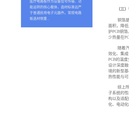
医疗电路板作为设备信号传输、功
能运转的核心载体，选材标准远严
（三）
于普通民用电子元器件。常规电路
板选材侧重...
铜箔
面积，降低
护PCB铜
少热量在P
随着
效化、集成
PCB的温
设计深度融
境的新型基
热性能与可
综上
子系统的性
构以及适配
化、电动化