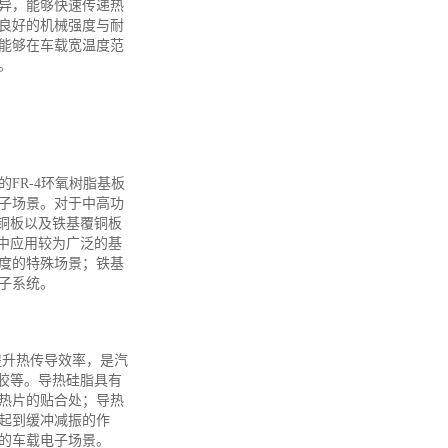
异，能够快速传递热
良好的机械强度与耐
能够在车载宽温度范
。
FR-4环氧树脂基板
子场景。对于中高功
铜板以及铁基覆铜板
中应用较为广泛的基
度的特殊场景；铁基
子系统。
提升热传导效率，是汽
胶等。导热硅脂具有
热片的贴合处；导热
起到缓冲减振的作
的车载电子场景。