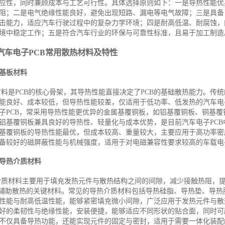
应性，同时兼顾成本与工艺可行性。具体选择原则如下：一是导热性能优
阻；二是电气绝缘性能良好，避免出现短路、漏电等电气故障；三是具备
击能力，适应汽车行驶过程中的复杂力学环境；四是耐高低温、耐腐蚀，
境中稳定工作；五是符合汽车行业的环保与可靠性标准，且易于加工制造
汽车电子PCB常用散热材料及特性
基板材料
料是PCB的核心骨架，其导热性能直接决定了PCB的基础散热能力。传统的
能良好、成本较低，但导热性能较差，仅适用于低功率、低发热的汽车电
子PCB，常采用导热性能更优异的金属基覆铜板，如铝基覆铜板、铜基覆
铝基覆铜板兼具良好的导热性、轻量化与成本优势，是目前汽车电子PCB
基覆铜板的导热性能最优，但成本较高、重量较大，主要应用于高功率密
备较好的磁屏蔽性能与机械强度，适用于对电磁兼容性要求较高的车载电
导热介质材料
介质材料主要用于填充发热元件与散热结构之间的间隙，减少接触热阻，
B辅助散热的关键材料。常见的导热介质材料包括导热硅脂、导热垫、导热
性能与耐高低温性能，能够紧密填充微小间隙，广泛应用于发热元件与散
好的柔韧性与绝缘性能，安装便捷，能够适应不同形状的贴合面，同时可
不仅具备导热功能，还能实现元件的固定与密封，适用于需要一体化装配