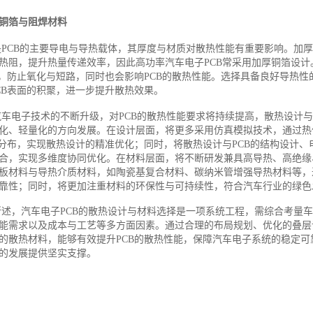
铜箔与阻焊材料
是PCB的主要导电与导热载体，其厚度与材质对散热性能有重要影响。加
热阻，提升热量传递效率，因此高功率汽车电子PCB常采用加厚铜箔设计
箔，防止氧化与短路，同时也会影响PCB的散热性能。选择具备良好导热性
CB表面的积聚，进一步提升散热效果。
汽车电子技术的不断升级，对PCB的散热性能要求将持续提高，散热设计
化、轻量化的方向发展。在设计层面，将更多采用仿真模拟技术，通过热
度分布，实现散热设计的精准优化；同时，将散热设计与PCB的结构设计、
合，实现多维度协同优化。在材料层面，将不断研发兼具高导热、高绝缘
板材料与导热介质材料，如陶瓷基复合材料、碳纳米管增强导热材料等，进
靠性；同时，将更加注重材料的环保性与可持续性，符合汽车行业的绿色
所述，汽车电子PCB的散热设计与材料选择是一项系统工程，需综合考量
能需求以及成本与工艺等多方面因素。通过合理的布局规划、优化的叠层
的散热材料，能够有效提升PCB的散热性能，保障汽车电子系统的稳定可
的发展提供坚实支撑。