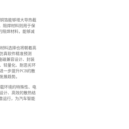
厚铜箔能够增大导热截
。阻焊材料则用于保
的阻焊材料，能够减
与材料选择也将朝着高
仿真软件精准预测
电磁兼容设计、封装
、轻量化、耐恶劣环
一步提升PCB的散
发展趋势。
车载环境的特殊性、电
设计、高效的散热结
靠运行，为汽车智能