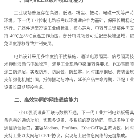
一、高可靠工业级环境适配能力
工业现场普遍存在高温、低温、粉尘、振动、电磁干扰等严苛
环境，下一代工业控制电路板需以环境适应性为基础，保障长期稳定
运行。元器件选型遵循工业级标准，核心芯片、电容等关键部件需支
持-40℃至85℃宽温工作范围，部分特殊场景可适配更极端温域，避
免温度漂移导致控制失灵。
电路设计采用多维度抗干扰措施，通过电源隔离、信号隔离技
术抑制浪涌与电磁噪声，满足工业现场电磁兼容性要求。PCB表面喷
涂三防涂层，实现防潮、防腐蚀、防盐雾，同时加厚铜层、安装金属
支架强化机械加固，抵御振动与冲击，延长产品生命周期，匹配工业
设备长周期服役需求。
二、高效协同的网络通信能力
工业4.0强调设备互联与数据互通，下一代工业控制电路板需具
备完善的通信功能，实现多设备、多系统的高效协同。集成多种工业
通信协议接口，兼容Modbus、Profibus、EtherCAT等主流协议，同时
支持工业以太网与TCP/IP协议，实现与上层信息网络的无缝集成。