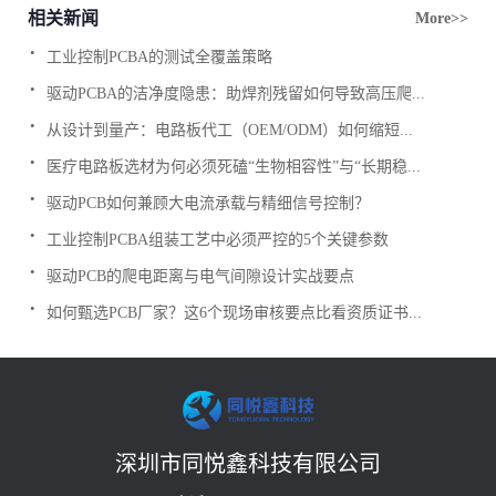
相关新闻
More>>
.
工业控制PCBA的测试全覆盖策略
.
驱动PCBA的洁净度隐患：助焊剂残留如何导致高压爬...
.
从设计到量产：电路板代工（OEM/ODM）如何缩短...
.
医疗电路板选材为何必须死磕“生物相容性”与“长期稳...
.
驱动PCB如何兼顾大电流承载与精细信号控制？
.
工业控制PCBA组装工艺中必须严控的5个关键参数
.
驱动PCB的爬电距离与电气间隙设计实战要点
.
如何甄选PCB厂家？这6个现场审核要点比看资质证书...
深圳市同悦鑫科技有限公司